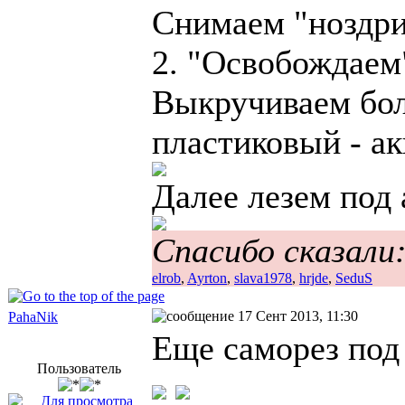
Снимаем "ноздр
2. "Освобождаем
Выкручиваем бол
пластиковый - ак
Далее лезем под 
Спасибо сказали
elrob
,
Ayrton
,
slava1978
,
hrjde
,
SeduS
17 Сент 2013, 11:30
PahaNik
Еще саморез под
Пользователь