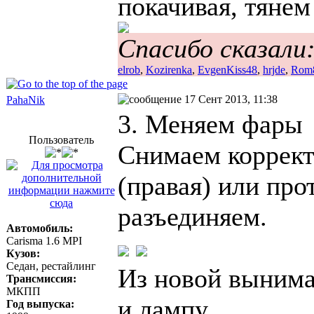
покачивая, тянем
Спасибо сказали
elrob
,
Kozirenka
,
EvgenKiss48
,
hrjde
,
Rom
17 Сент 2013, 11:38
PahaNik
3. Меняем фары
Пользователь
Снимаем коррект
(правая) или про
разъединяем.
Автомобиль:
Carisma 1.6 MPI
Кузов:
Седан, рестайлинг
Из новой вынима
Трансмиссия:
МКПП
и лампу.
Год выпуска: