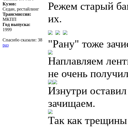
Режем старый ба
Кузов:
Седан, рестайлинг
Трансмиссия:
их.
МКПП
Год выпуска:
1999
Спасибо сказали:
38
"Рану" тоже зач
раз
Наплавляем лент
не очень получи
Изнутри оставил
зачищаем.
Так как трещины 