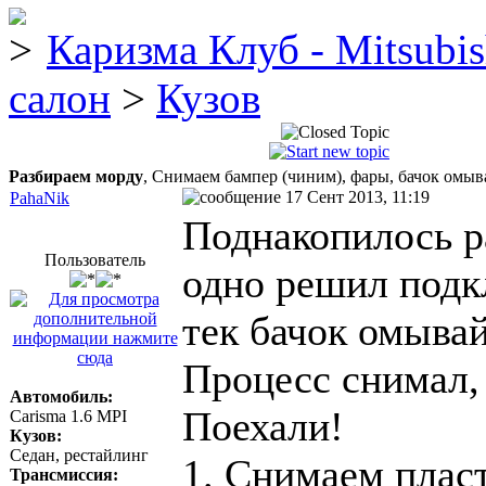
Каризма Клуб - Mitsubis
салон
>
Кузов
Разбираем морду
, Снимаем бампер (чиним), фары, бачок омыв
17 Сент 2013, 11:19
PahaNik
Поднакопилось р
Пользователь
одно решил подк
тек бачок омывай
Процесс снимал,
Автомобиль:
Поехали!
Carisma 1.6 MPI
Кузов:
Седан, рестайлинг
1. Снимаем плас
Трансмиссия: