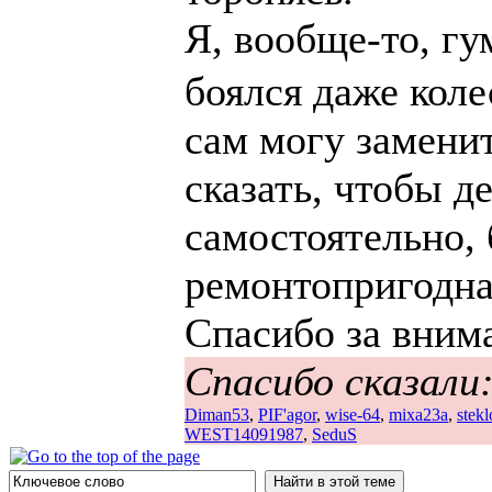
Я, вообще-то, г
боялся даже кол
сам могу заменит
сказать, чтобы д
самостоятельно, 
ремонтопригодна
Спасибо за вним
Спасибо сказали
Diman53
,
PIF'agor
,
wise-64
,
mixa23a
,
stekl
WEST14091987
,
SeduS