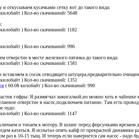
 и откусываем кусачками сетку вот до такого вида:
 килобайт )
Кол-во скачиваний: 5648
:
 килобайт )
Кол-во скачиваний: 1182
 килобайт )
Кол-во скачиваний: 996
м отверстие в месте железного пятачка до такого вида:
 килобайт )
Кол-во скачиваний: 1581
 и вставляем в сосок отводящего штуцера,предварительно очищен
 килобайт )
Кол-во скачиваний: 1351
pg
( 60.08 килобайт )
Кол-во скачиваний: 990
ластик гофры: Я размягчал зажигалкой,но можно хоть в чайнике 
еланное отверстие в насос,подключаем питание. Там есть проводо
е чудо:
 килобайт )
Кол-во скачиваний: 1147
ключаем и топаем к мотору. В шланг перед форсунками врезаем 
и едем кататься. Я испытал опять кайф от прекрасной динамики ра
м раз в 10-15 тыщ. И теперь если навернется сам насос - надо б