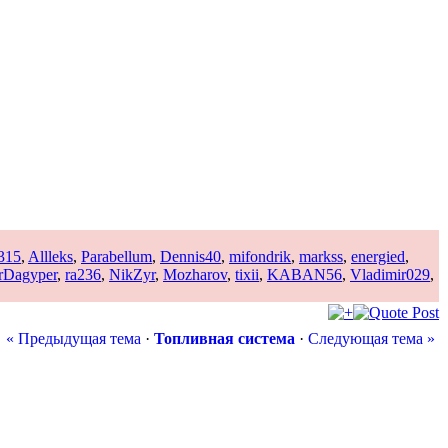
315
,
Allleks
,
Parabellum
,
Dennis40
,
mifondrik
,
markss
,
energied
,
rDagyper
,
ra236
,
NikZyr
,
Mozharov
,
tixii
,
KABAN56
,
Vladimir029
,
« Предыдущая тема
·
Топливная система
·
Следующая тема »