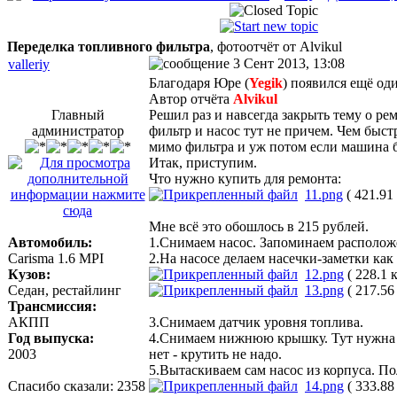
Переделка топливного фильтра
, фотоотчёт от Alvikul
3 Сент 2013, 13:08
valleriy
Благодаря Юре (
Yegik
) появился ещё од
Автор отчёта
Alvikul
Главный
Решил раз и навсегда закрыть тему о ре
администратор
фильтр и насос тут не причем. Чем быст
мимо фильтра и уж потом если машина бу
Итак, приступим.
Что нужно купить для ремонта:
11.png
( 421.91
Мне всё это обошлось в 215 рублей.
Автомобиль:
1.Снимаем насос. Запоминаем располож
Carisma 1.6 MPI
2.На насосе делаем насечки-заметки ка
Кузов:
12.png
( 228.1 
Седан, рестайлинг
13.png
( 217.56
Трансмиссия:
АКПП
3.Снимаем датчик уровня топлива.
Год выпуска:
4.Снимаем нижнюю крышку. Тут нужна о
2003
нет - крутить не надо.
5.Вытаскиваем сам насос из корпуса. По
Спасибо сказали:
2358
14.png
( 333.88