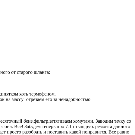
ного от старого шланга:
кипятком хоть термофеном.
к на массу- отрезаем его за ненадобностью.
десяточный бенз.фильтр,затягиваем хомутами. Заводим тачку со
згона. Всё! Забудем теперь про 7-15 тыщ.руб. ремонта данного
удет просто разобрать и поставить какой понравится. Все равно