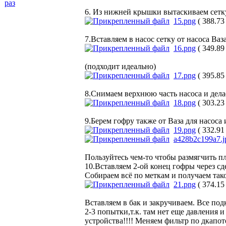
раз
6. Из нижней крышки вытаскиваем сетку
15.png
( 388.73
7.Вставляем в насос сетку от насоса Ваза
16.png
( 349.89
(подходит идеально)
17.png
( 395.85
8.Снимаем верхнюю часть насоса и делае
18.png
( 303.23
9.Берем гофру также от Ваза для насоса
19.png
( 332.91
a428b2c199a7.j
Пользуйтесь чем-то чтобы размягчить п
10.Вставляем 2-ой конец гофры через сд
Собираем всё по меткам и получаем тако
21.png
( 374.15
Вставляем в бак и закручиваем. Все под
2-3 попытки,т.к. там нет еще давления 
устройства!!!! Меняем фильтр по дкапото