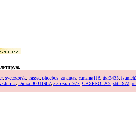
ультирую.
er
,
svetogorsk
,
trassst
,
phoebus
,
zutautas
,
carisma116
,
tigr3433
,
ivanich
vadim12
,
Dimon06031987
,
starokon1977
,
CASPROTAS
,
shtl1972
,
m