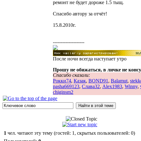
ремонт не будет дороже 1.5 тыщ.
Спасибо автору за отчёт!
15.8.2010г.
--------------------
После ночи всегда наступает утро
Прошу не обижаться, в личке не конс
Спасибо сказали:
Рокки74
,
Казак
,
BOND91
,
Balamut
,
stekk
pasha669123
,
Слава32
,
Alex1983
,
Winny
,
chiginsm2
1
чел. читают эту тему (гостей: 1, скрытых пользователей: 0)