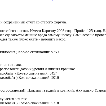
ин сохранённый отчёт со старого форума.
монте бензонасоса. Имеем Каризму 2003 года. Пробег 125 тыщ. Н
рее сделаю-тем меньше вреда самому насосу. Сам насос не провер
дет также плохо ехать - заменить насос.
 килобайт )
Кол-во скачиваний: 5759
ение поплавка.
к расположен датчик уровня и нижняя крышка:
килобайт )
Кол-во скачиваний: 5457
 килобайт )
Кол-во скачиваний: 5016
сторожность!!! Пластик твердый и хрупкий. Аккуратно Ударяем
лучается вот так:
 килобайт )
Кол-во скачиваний: 5718