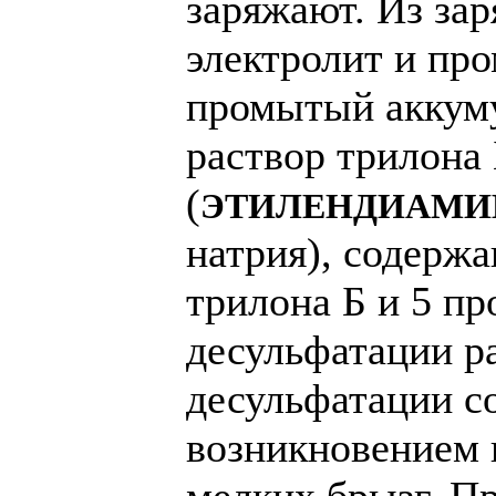
заряжают. Из за
электролит и про
промытый аккум
раствор трилона
(
ЭТИЛЕНДИАМИ
натрия), содерж
трилона Б и 5 п
десульфатации р
десульфатации с
возникновением 