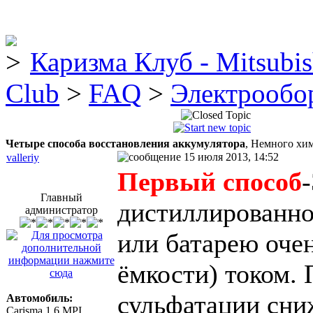
Каризма Клуб - Mitsubis
Club
>
FAQ
>
Электрообо
Четыре способа восстановления аккумулятора
, Немного хи
15 июля 2013, 14:52
valleriy
Первый способ
Главный
дистиллированно
администратор
или батарею оче
ёмкости) током. 
сульфатации сниж
Автомобиль:
Carisma 1.6 MPI