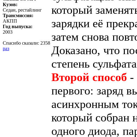
Кузов:
который заменять
Седан, рестайлинг
Трансмиссия:
зарядки её прекр
АКПП
Год выпуска:
2003
затем снова повт
Спасибо сказали:
2358
Доказано, что по
раз
степень сульфата
Второй способ
-
первого: заряд 
асинхронным токо
который собран н
одного диода, п