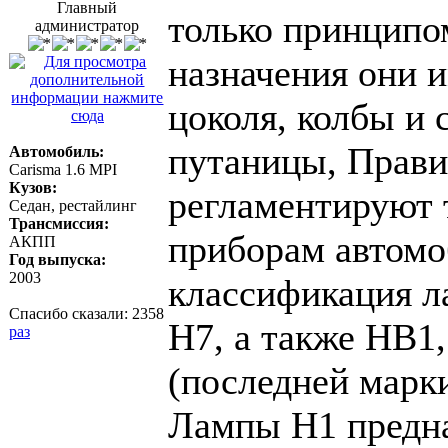
Главный
только принципо
администратор
назначения они 
цоколя, колбы и 
путаницы, Прав
Автомобиль:
Carisma 1.6 MPI
Кузов:
регламентируют 
Седан, рестайлинг
Трансмиссия:
приборам автомо
АКПП
Год выпуска:
2003
классификация ла
Спасибо сказали:
2358
H7, а также HB1
раз
(последней марк
Лампы H1 предна