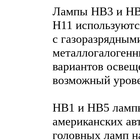
Лампы HB3 и HB4
H11 используются
с газоразрядным
металлогалоген
вариантов освещ
возможный уровен
НВ1 и НВ5 лампы
американских ав
головных ламп н