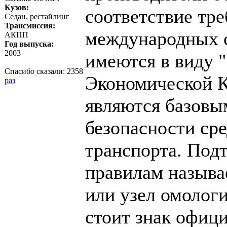
Кузов:
соответствие тр
Седан, рестайлинг
Трансмиссия:
международных с
АКПП
Год выпуска:
2003
имеются в виду 
Спасибо сказали:
2358
Экономической 
раз
являются базовы
безопасности ср
транспорта. Под
правилам называ
или узел омологи
стоит знак офиц