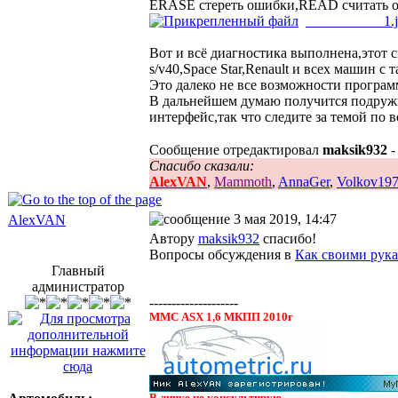
ERASE стереть ошибки,READ считать о
___________1.
Вот и всё диагностика выполнена,этот 
s/v40,Space Star,Renault и всех машин с
Это далеко не все возможности програм
В дальнейшем думаю получится подружи
интерфейс,так что следите за темой по 
Сообщение отредактировал
maksik932
-
Спасибо сказали:
AlexVAN
,
Mammoth
,
AnnaGer
,
Volkov19
3 мая 2019, 14:47
AlexVAN
Автору
maksik932
спасибо!
Вопросы обсуждения в
Как своими рука
Главный
администратор
--------------------
ММС ASX 1,6 МКПП 2010г
В личке не консультирую.