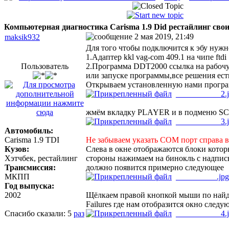
Компьютерная диагностика Carisma 1.9 Did рестайлинг сво
2 мая 2019, 21:49
maksik932
Для того чтобы подключится к эбу нужн
1.Адаптер kkl vag-com 409.1 на чипе ftdi
Пользователь
2.Программа DDT2000 ссылка на рабоч
или запуске программы,все решения есть
Открываем установленную нами програм
___________2.
жмём вкладку PLAYER и в подменю SCA
___________3.
Автомобиль:
Carisma 1.9 TDI
Не забываем указать COM порт справа вн
Кузов:
Слева в окне отображаются блоки которы
Хэтчбек, рестайлинг
стороны нажимаем на бинокль с надпись
Трансмиссия:
должно появится примерно следующее
МКПП
__________.jpg
Год выпуска:
2002
Щёлкаем правой кнопкой мыши по найд
Failures где нам отобразится окно след
Спасибо сказали:
5
раз
___________4.