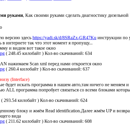
ими руками
, Как своими руками сделать диагностику дизельно
о
ую версию здесь
https://yadi.sk/d/8SRaZx-GR47Ku
инструкции по у
 в интернете так что этот момент я пропущу...
му и видим вот такое окно
jpg
( 248.45 килобайт )
Кол-во скачиваний: 634
N нажимаем Scan xml перед нами откроется окно
jpg
( 260.4 килобайт )
Кол-во скачиваний: 637
изу (Interface)
е будет искать программа в нашем авто,там ничего не меняем и 
ю ALL программа попробует связаться со всеми блоками которые
( 293.54 килобайт )
Кол-во скачиваний: 624
енному блоку и жмём Read identification.Далее жмём UP и во
ующего вида
jpg
( 211.62 килобайт )
Кол-во скачиваний: 608