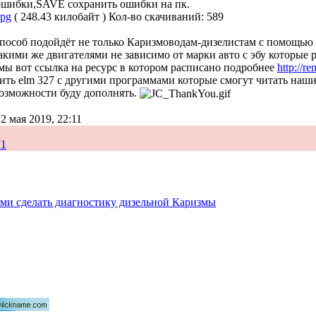
шибки,SAVE сохранить ошибки на пк.
jpg
( 248.43 килобайт )
Кол-во скачиваний: 589
способ подойдёт не только Каризмоводам-дизелистам с помощью 
 такими же двигателями не зависимо от марки авто с эбу которые
мы вот ссылка на ресурс в котором расписано подробнее
http://r
ть elm 327 с другими программами которые смогут читать наши 
возможности буду дополнять.
 2 мая 2019, 22:11
71
ми сделать диагностику дизельной Каризмы