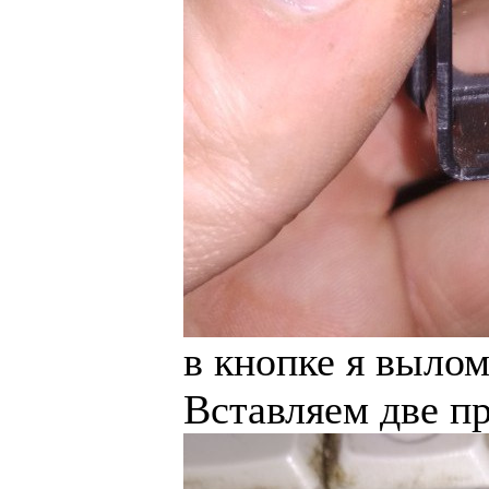
в кнопке я выло
Вставляем две п