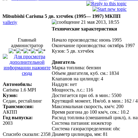
Mitsubishi Carisma 5 дв. хэтчбек (1995— 1997) МКПП
21 мая 2013, 18:55
valleriy
Технические характеристики
Главный
Начало производства: июнь 1995
администратор
Окончание производства: октябрь 1997
Кузов: 5 дв. хэтчбек
Двигатель
Марка топлива: бензин
Объем двигателя, куб. см.: 1834
Клапанов на цилиндр: 4
Автомобиль:
Наддув: нет
Carisma 1.6 MPI
Мощность, л.с.: 116
Кузов:
Достигается при об. в мин.: 5500
Седан, рестайлинг
Крутящий момент, Нм/об. в мин.: 162 / 
Трансмиссия:
Максимальная скорость, км/ч: 200
АКПП
Время разгона до 100 км/ч, сек.: 10.2
Год выпуска:
Расход топлива (смешанный цикл), л. на 
2003
Система питания: инжектор
Система газораспределения: ohc
Спасибо сказали:
2358
Диaметр цилиндра, мм: 81