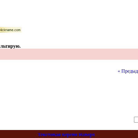
ультирую.
« Предыд
Текстовая версия
Наверх