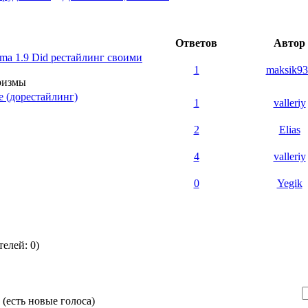
Ответов
Автор
ma 1.9 Did рестайлинг своими
1
maksik93
ризмы
 (дорестайлинг)
1
valleriy
2
Elias
4
valleriy
0
Yegik
елей: 0)
(есть новые голоса)