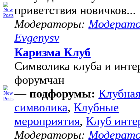
приветствия новичков...
Модераторы:
Модерат
Evgenysv
Каризма Клуб
Символика клуба и инте
форумчан
— подфорумы:
Клубна
символика
,
Клубные
мероприятия
,
Клуб инте
Модераторы:
Модерат