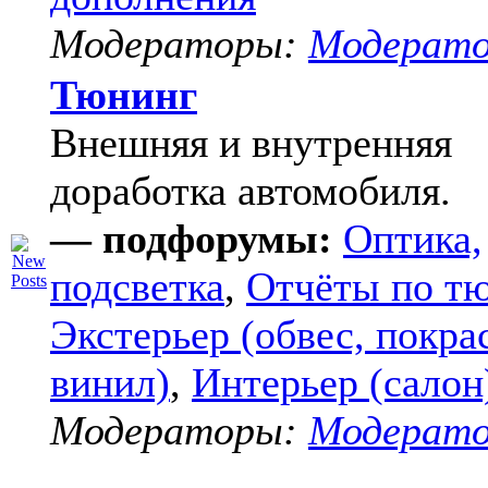
Модераторы:
Модерат
Тюнинг
Внешняя и внутренняя
доработка автомобиля.
— подфорумы:
Оптика,
подсветка
,
Отчёты по т
Экстерьер (обвес, покра
винил)
,
Интерьер (салон
Модераторы:
Модерат