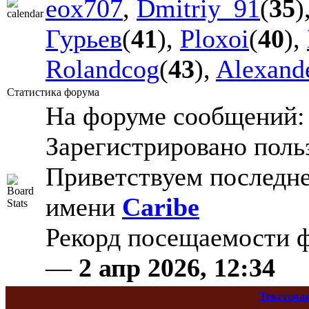
eox707
,
Dmitriy_91
(
35
)
Гурьев
(
41
),
Ploxoi
(
40
),
Rolandcog
(
43
),
Alexand
Статистика форума
На форуме сообщений
Зарегистрировано поль
Приветствуем последне
имени
Caribe
Рекорд посещаемости
—
2 апр 2026, 12:34
Текстова