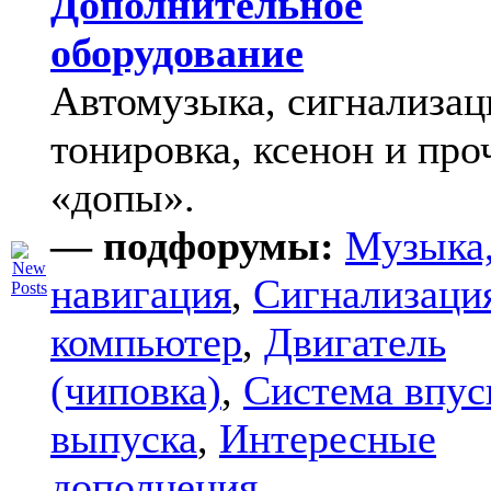
Дополнительное
оборудование
Автомузыка, сигнализац
тонировка, ксенон и про
«допы».
— подфорумы:
Музыка
навигация
,
Сигнализаци
компьютер
,
Двигатель
(чиповка)
,
Система впус
выпуска
,
Интересные
дополнения