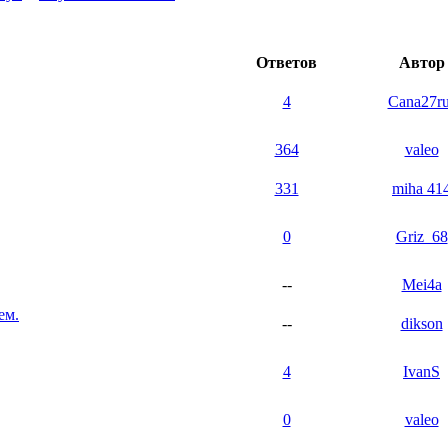
Ответов
Автор
4
Cana27ru
364
valeo
331
miha 41
0
Griz_68
--
Mei4a
ем.
--
dikson
4
IvanS
0
valeo