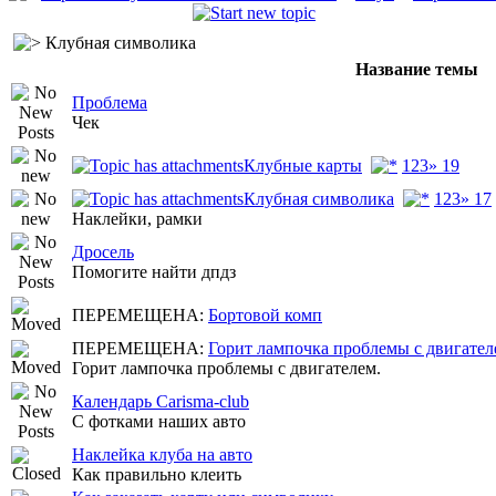
Клубная символика
Название темы
Проблема
Чек
Клубные карты
1
2
3
» 19
Клубная символика
1
2
3
» 17
Наклейки, рамки
Дросель
Помогите найти дпдз
ПЕРЕМЕЩЕНА:
Бортовой комп
ПЕРЕМЕЩЕНА:
Горит лампочка проблемы с двигател
Горит лампочка проблемы с двигателем.
Календарь Carisma-club
С фотками наших авто
Наклейка клуба на авто
Как правильно клеить