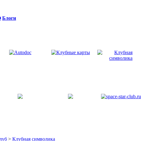
Q
Блоги
луб
>
Клубная символика