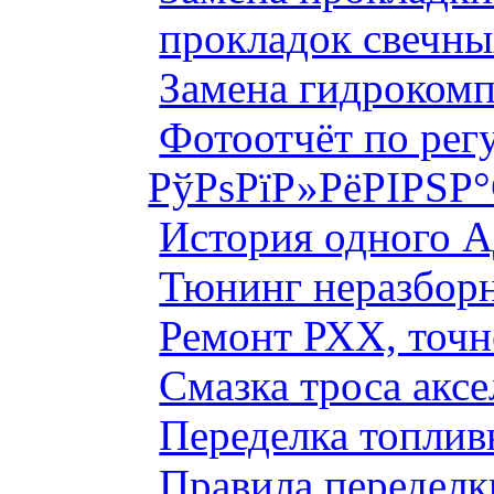
прокладок свечны
Замена гидроком
Фотоотчёт по рег
РўРѕРїР»РёРІРЅР
История одного 
Тюнинг неразборн
Ремонт РХХ, точн
Смазка троса аксе
Переделка топлив
Правила переделк