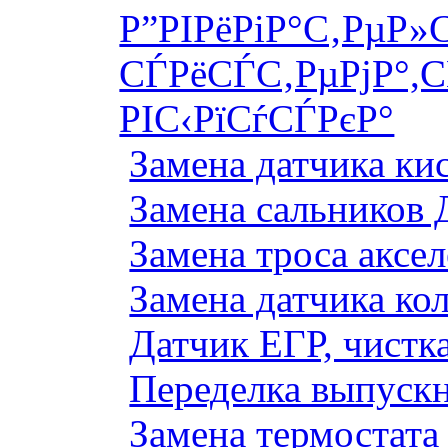
Р”РІРёРіР°С‚РµР»
СЃРёСЃС‚РµРјР°,С
РІС‹РїСѓСЃРєР°
Замена датчика к
Замена сальников 
Замена троса аксе
Замена датчика ко
Датчик ЕГР, чистка
Переделка выпуск
Замена термостата