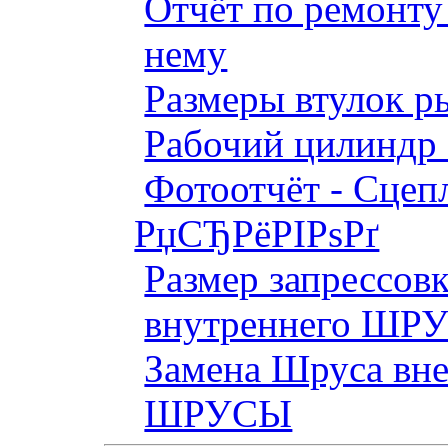
Отчёт по ремонт
нему
Размеры втулок р
Рабочий цилиндр 
Фотоотчёт - Сцепл
РџСЂРёРІРѕРґ
Размер запрессов
внутреннего ШР
Замена Шруса вн
ШРУСЫ