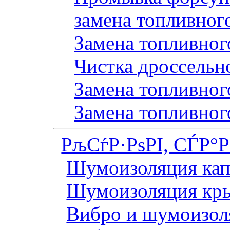
замена топливног
Замена топливного
Чистка дроссельн
Замена топливного
Замена топливног
РљСѓР·РѕРІ, СЃР°
Шумоизоляция кап
Шумоизоляция кр
Вибро и шумоизоля