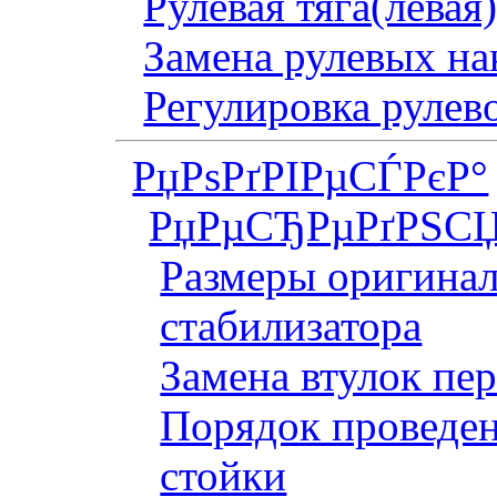
Рулевая тяга(левая
Замена рулевых на
Регулировка рулев
РџРѕРґРІРµСЃРєР°
РџРµСЂРµРґРЅСЏ
Размеры оригинал
стабилизатора
Замена втулок пер
Порядок проведен
стойки