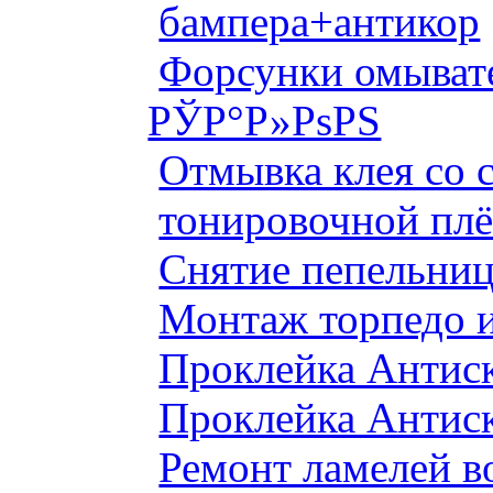
бампера+антикор
Форсунки омыват
РЎР°Р»РѕРЅ
Отмывка клея со с
тонировочной плё
Снятие пепельниц
Монтаж торпедо и
Проклейка Антис
Проклейка Антис
Ремонт ламелей в