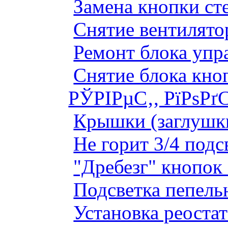
Замена кнопки ст
Снятие вентилято
Ремонт блока упр
Снятие блока кно
РЎРІРµС‚, РїРѕРґ
Крышки (заглушк
Не горит 3/4 под
"Дребезг" кнопок
Подсветка пепель
Установка реоста