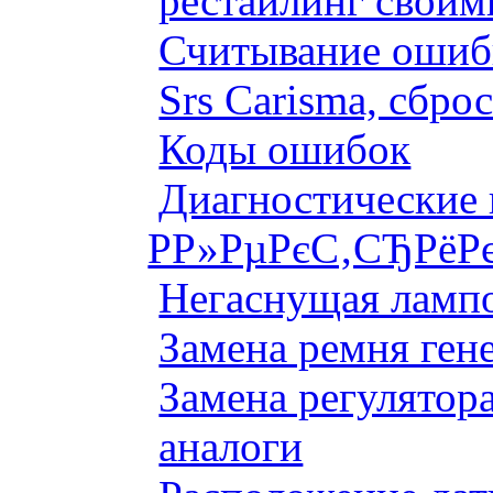
рестайлинг своим
Считывание ошибк
Srs Carisma, сбро
Коды ошибок
Диагностические
Р­Р»РµРєС‚СЂРёР
Негаснущая лампо
Замена ремня ген
Замена регулятора
аналоги