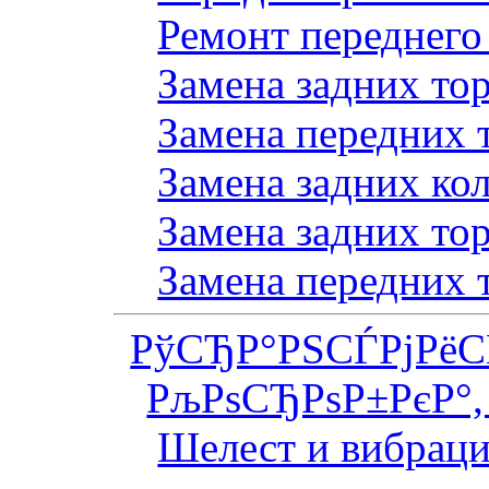
Ремонт переднего
Замена задних то
Замена передних 
Замена задних ко
Замена задних то
Замена передних 
РўСЂР°РЅСЃРјРё
РљРѕСЂРѕР±РєР°,
Шелест и вибраци