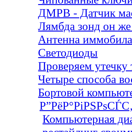
ДМРВ - Датчик мас
Лямбда зонд он же
Антенна иммобилай
Светодиоды
Проверяем утечку 
Четыре способа во
Бортовой компьютер
Р”РёР°РіРЅРѕСЃС‚
Компьютерная диа