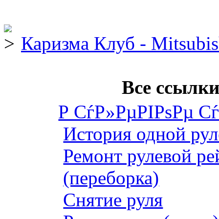
Каризма Клуб - Mitsubis
Все ссылки
Р СѓР»РµРІРѕРµ С
История одной рул
Ремонт рулевой ре
(переборка)
Снятие руля