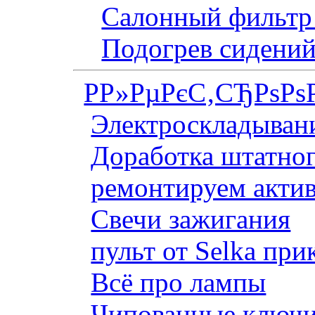
Салонный фильтр 
Подогрев сидений
Р­Р»РµРєС‚СЂРѕРѕ
Электроскладывани
Доработка штатног
ремонтируем актив
Свечи зажигания
пульт от Selka при
Всё про лампы
Чипованные ключи