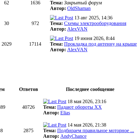
62
1636
Тема:
Закрытый форум
Автор:
OldShaman
13 авг 2025, 14:36
30
972
Тема:
Схемы электрооборудования
Автор:
AlexVAN
19 июня 2026, 8:44
2029
17114
Тема:
Прокладка под антенну на крыше
Автор:
AlexVAN
ем
Ответов
Последнее сообщение
18 мая 2026, 23:16
389
40726
Тема:
Падают обороты ХХ
Автор:
Elias
14 мая 2026, 21:38
28
2875
Тема:
Подбираем правильное моторное ...
Автор:
AndyChance