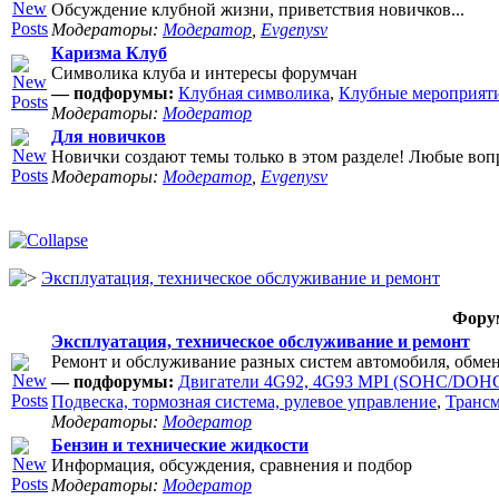
Обсуждение клубной жизни, приветствия новичков...
Модераторы:
Модератор
,
Evgenysv
Каризма Клуб
Символика клуба и интересы форумчан
— подфорумы:
Клубная символика
,
Клубные мероприят
Модераторы:
Модератор
Для новичков
Новички создают темы только в этом разделе! Любые воп
Модераторы:
Модератор
,
Evgenysv
Эксплуатация, техническое обслуживание и ремонт
Фору
Эксплуатация, техническое обслуживание и ремонт
Ремонт и обслуживание разных систем автомобиля, обме
— подфорумы:
Двигатели 4G92, 4G93 MPI (SOHC/DOHC
Подвеска, тормозная система, рулевое управление
,
Транс
Модераторы:
Модератор
Бензин и технические жидкости
Информация, обсуждения, сравнения и подбор
Модераторы:
Модератор