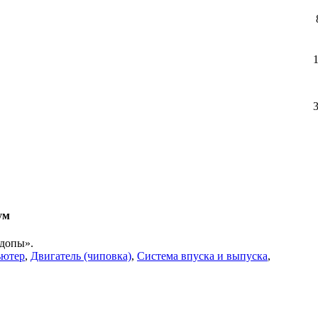
ум
«допы».
ьютер
,
Двигатель (чиповка)
,
Система впуска и выпуска
,