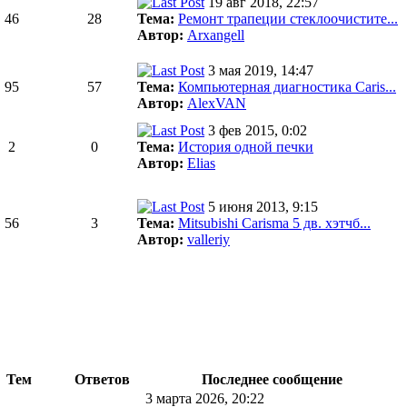
19 авг 2018, 22:57
46
28
Тема:
Ремонт трапеции стеклоочистите...
Автор:
Arxangell
3 мая 2019, 14:47
95
57
Тема:
Компьютерная диагностика Caris...
Автор:
AlexVAN
3 фев 2015, 0:02
2
0
Тема:
История одной печки
Автор:
Elias
5 июня 2013, 9:15
56
3
Тема:
Mitsubishi Carisma 5 дв. хэтчб...
Автор:
valleriy
Тем
Ответов
Последнее сообщение
3 марта 2026, 20:22