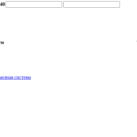
:40
ум
мозная система