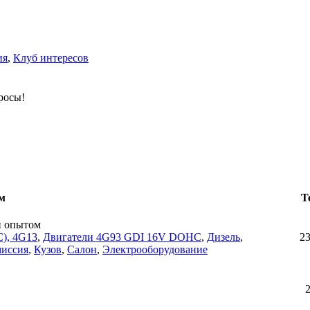
ия
,
Клуб интересов
росы!
м
Т
н опытом
), 4G13
,
Двигатели 4G93 GDI 16V DOHC
,
Дизель
,
2
миссия
,
Кузов
,
Салон
,
Электрооборудование