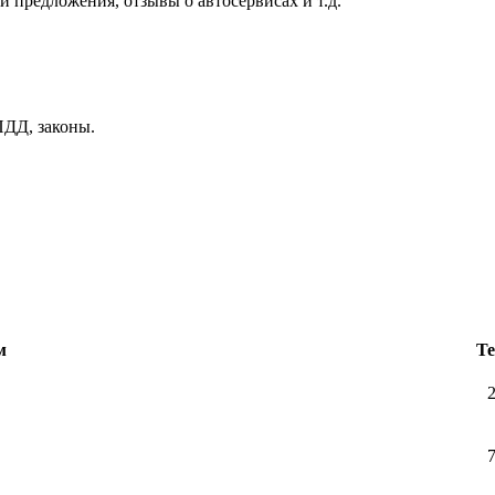
и предложения, отзывы о автосервисах и т.д.
ДД, законы.
м
Т