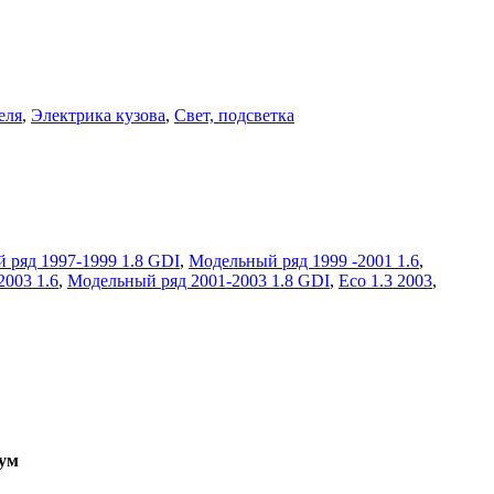
еля
,
Электрика кузова
,
Свет, подсветка
 ряд 1997-1999 1.8 GDI
,
Модельный ряд 1999 -2001 1.6
,
003 1.6
,
Модельный ряд 2001-2003 1.8 GDI
,
Eco 1.3 2003
,
ум