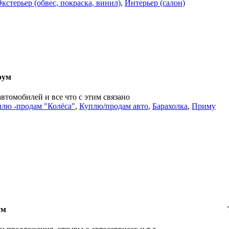
Экстерьер (обвес, покраска, винил)
,
Интерьер (салон)
рум
автомобилей и все что с этим связано
лю -продам "Колёса"
,
Куплю/продам авто
,
Барахолка
,
Приму
ум