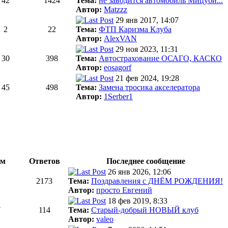
42
1424
Тема:
не заводится автомобиль Мицуби...
Автор:
Matzzz
29 янв 2017, 14:07
2
22
Тема:
ФТП Каризма Клуба
Автор:
AlexVAN
29 ноя 2023, 11:31
30
398
Тема:
Автострахование ОСАГО, КАСКО
Автор:
eosagorf
21 фев 2024, 19:28
45
498
Тема:
Замена тросика акселератора
Автор:
1Serber1
ем
Ответов
Последнее сообщение
26 янв 2026, 12:06
2
2173
Тема:
Поздравления с ДНЁМ РОЖДЕНИЯ!
Автор:
просто Евгений
18 фев 2019, 8:33
7
114
Тема:
Старый-добрый НОВЫЙ клуб
Автор:
valeo