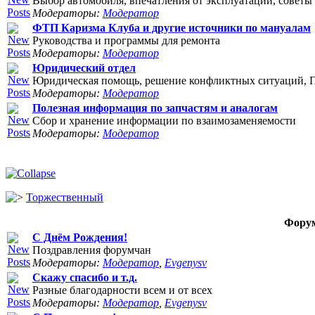
Выбор автомобиля, впечатления от эксплуатации, советы 
Модераторы:
Модератор
ФТП Каризма Клуба и другие источники по мануалам
Руководства и программы для ремонта
Модераторы:
Модератор
Юридический отдел
Юридическая помощь, решение конфликтных ситуаций, П
Модераторы:
Модератор
Полезная информация по запчастям и аналогам
Сбор и хранение информации по взаимозаменяемости
Модераторы:
Модератор
Торжественный
Фору
С Днём Рождения!
Поздравления форумчан
Модераторы:
Модератор
,
Evgenysv
Скажу спасибо и т.д.
Разные благодарности всем и от всех
Модераторы:
Модератор
,
Evgenysv