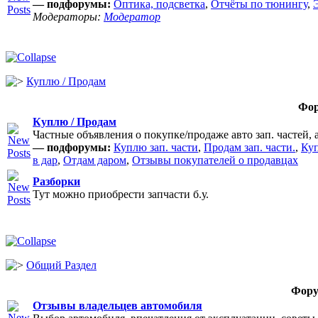
— подфорумы:
Оптика, подсветка
,
Отчёты по тюнингу
,
Модераторы:
Модератор
Куплю / Продам
Фо
Куплю / Продам
Частные объявления о покупке/продаже авто зап. частей, 
— подфорумы:
Куплю зап. части
,
Продам зап. части.
,
Куп
в дар
,
Отдам даром
,
Отзывы покупателей о продавцах
Разборки
Тут можно приобрести запчасти б.у.
Общий Раздел
Фор
Отзывы владельцев автомобиля