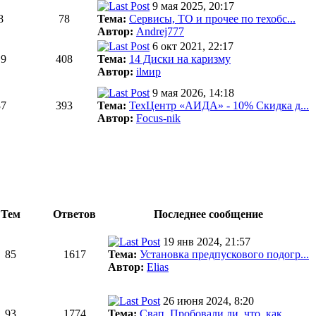
9 мая 2025, 20:17
8
78
Тема:
Сервисы, ТО и прочее по техобс...
Автор:
Andrej777
6 окт 2021, 22:17
19
408
Тема:
14 Диски на каризму
Автор:
ilмир
9 мая 2026, 14:18
37
393
Тема:
ТехЦентр «АИДА» - 10% Скидка д...
Автор:
Focus-nik
Тем
Ответов
Последнее сообщение
19 янв 2024, 21:57
85
1617
Тема:
Установка предпускового подогр...
Автор:
Elias
26 июня 2024, 8:20
93
1774
Тема:
Свап. Пробовали ли, что, как, ...