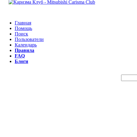
Главная
Помощь
Поиск
Пользователи
Календарь
Правила
FAQ
Блоги
Пои