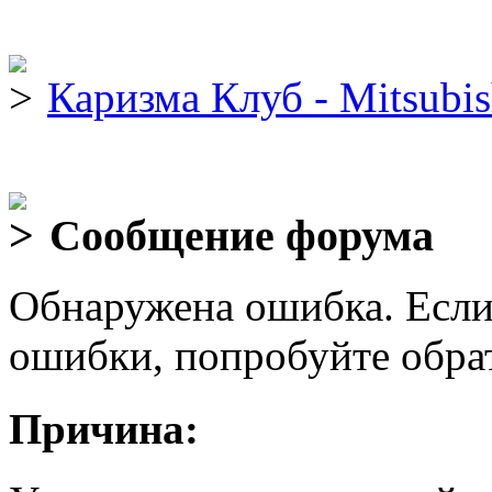
Каризма Клуб - Mitsubis
Сообщение форума
Обнаружена ошибка. Если
ошибки, попробуйте обра
Причина: