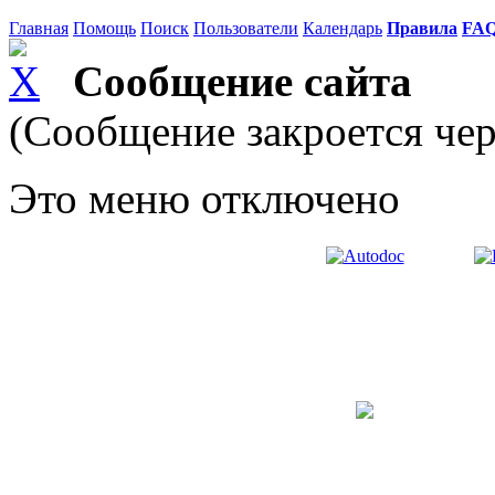
Главная
Помощь
Поиск
Пользователи
Календарь
Правила
FA
Сообщение сайта
(Сообщение закроется чер
Это меню отключено