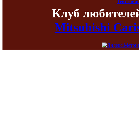
Текстова
Клуб любителе
Mitsubishi Car