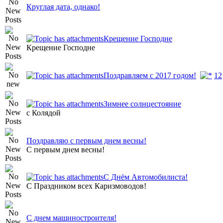
Круглая дата, однако!
Крещение Господне
Крещение Господне
Поздравляем с 2017 годом!
1
2
Зимнее солнцестояние
с Колядой
Поздравляю с первым днем весны!
С первым днем весны!
С Днём Автомобилиста!
С Праздником всех Каризмоводов!
С днем машиностроителя!