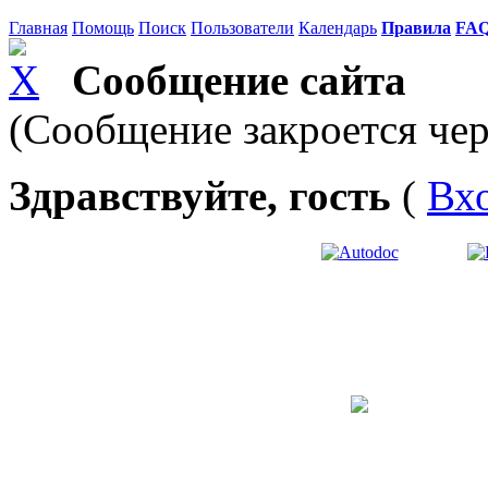
Главная
Помощь
Поиск
Пользователи
Календарь
Правила
FA
Сообщение сайта
(Сообщение закроется чер
Здравствуйте, гость
(
Вх