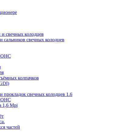
иционере
 и свечных колодцев
и сальников свечных колодцев
 SOHC
я
ля
съёмных колпачков
GDI)
и прокладок свечных колодцев 1.6
 SOHC
 1,6 Mpi
ёт
са.
ся частей