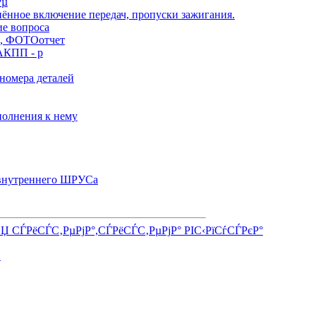
Рµ
нённое включение передач, пропуски зажигания.
ие вопроса
), ФОТОотчет
АКПП - р
номера деталей
олнения к нему
 внутреннего ШРУСа
СЏ СЃРёСЃС‚РµРјР°,СЃРёСЃС‚РµРјР° РІС‹РїСѓСЃРєР°
и