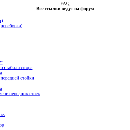
FAQ
Все ссылки ведут на форум
т)
(переборка)
Р°
о стабилизатора
а
 передней стойки
а
мене передних стоек
ше.
ор