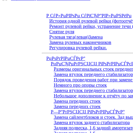
Р СѓР»РµРІРѕРµ СѓРїСЂР°РІР»РµРЅРёРµ
История одной рулевой рейки (фотоотчё
Ремонт рулевой рейки, устранение течи 
Снятие руля
Рулевая тяга(левая)Замена
Замена рулевых наконечников
Регулировка рулевой рейки.
РџРѕРґРІРµСЃРєР°
РџРµСЂРµРґРЅСЏСЏ РїРѕРґРІРµСЃРє
Размеры оригинальных стоек переднег
Замена втулок переднего стабилизатор
Порядок проведения работ при замене
Немного про опоры стоек
Замена втулок переднего стабилизатор
Небольшое дополнение к отчёту по за
Замена передних стоек
Замена передних стоек
Р—Р°РґРЅСЏСЏ РїРѕРґРІРµСЃРєР°
Замена сайлентблоков и стоек. Зад вы
Замена втулок заднего стабилизатора
Задняя подвеска, 1,6 задний амортизат