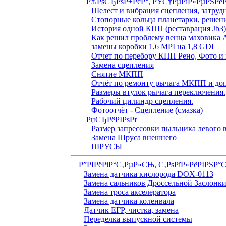
РљРѕСЂРѕР±РєР°, РЎС†РµРїР»РµРЅРё
Шелест и вибрация сцепления, затруд
Стопорные кольца планетарки, решен
История одной КПП (реставрация Jb3
Как решил проблему венца маховика 
замены коробки 1,6 MPI на 1,8 GDI
Отчет по перебору КПП Рено, Фото и 
Замена сцепления
Снятие МКПП
Отчёт по ремонту рычага МКПП и доп
Размеры втулок рычага переключения.
Рабочий цилиндр сцепления.
Фотоотчёт - Сцепление (смазка)
РџСЂРёРІРѕРґ
Размер запрессовки пыльника левого
Замена Шруса внешнего
ШРУСЫ
Р”РІРёРіР°С‚РµР»СЊ, С‚РѕРїР»РёРІРЅР°
Замена датчика кислорода DOX-0113
Замена сальников Дроссельной Заслонк
Замена троса акселератора
Замена датчика коленвала
Датчик ЕГР, чистка, замена
Переделка выпускной системы