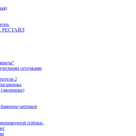
ная)
етер.
 НА РЕСТАЙЛ
сквича"
ическими сеточками
тителя 2
 багажника
 (дворники)
о бампера+антикор
тонировочной плёнки.
инг
ли