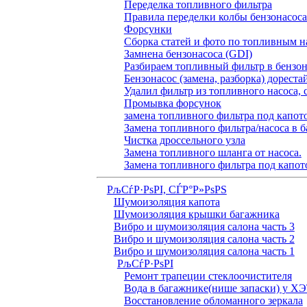
Переделка топливного фильтра
Правила переделки колбы бензонасоса
Форсунки
Сборка статей и фото по топливным н
Замнена бензонасоса (GDI)
Разбираем топливный фильтр в бензона
Бензонасос (замена, разборка) дореста
Удалил фильтр из топливного насоса, 
Промывка форсунок
замена топливного фильтра под капо
Замена топливного фильтра/насоса в б
Чистка дроссельного узла
Замена топливного шланга от насоса.
Замена топливного фильтра под капот
РљСѓР·РѕРІ, СЃР°Р»РѕРЅ
Шумоизоляция капота
Шумоизоляция крышки багажника
Вибро и шумоизоляция салона часть 3
Вибро и шумоизоляция салона часть 2
Вибро и шумоизоляция салона часть 1
РљСѓР·РѕРІ
Ремонт трапеции стеклоочистителя
Вода в багажнике(нише запаски) у Х
Восстановление обломанного зеркала