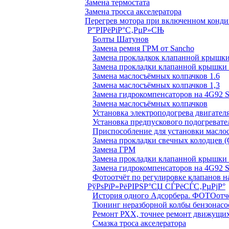
Замена термостата
Замена тросса акселератора
Перегрев мотора при включенном конд
Р”РІРёРіР°С‚РµР»СЊ
Болты Шатунов
Замена ремня ГРМ от Sancho
Замена прокладкок клапанной крышки
Замена прокладки клапанной крышки 
Замена маслосъёмных колпачков 1.6
Замена маслосъёмных колпачков 1,3
Замена гидрокомпенсаторов на 4G92
Замена маслосъёмных колпачков
Установка электроподогрева двигател
Установка предпускового подогревате
Приспособление для установки масло
Замена прокладки свечных колодцев (
Замена ГРМ
Замена прокладки клапанной крышки 
Замена гидрокомпенсаторов на 4G92
Фотоотчёт по регулировке клапанов на
РўРѕРїР»РёРІРЅР°СЏ СЃРёСЃС‚РµРјР°
История одного Адсорбера. ФОТОотч
Тюнинг неразборной колбы бензонасо
Ремонт РХХ, точнее ремонт движущих
Смазка троса акселератора