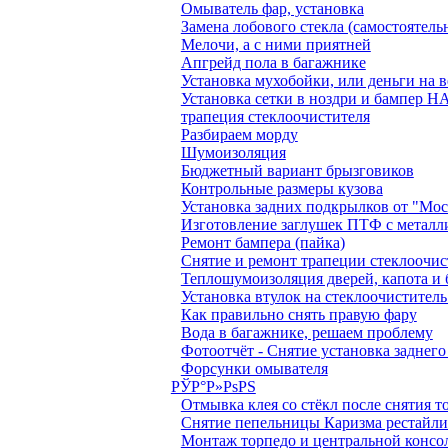
Омыватель фар, установка
Замена лобового стекла (самостоятель
Мелочи, а с ними приятней
Апгрейд пола в багажнике
Установка мухобойки, или деньги на в
Установка сетки в ноздри и бампер
трапеция стеклоочистителя
Разбираем морду
Шумоизоляция
Бюджетный вариант брызговиков
Контрольные размеры кузова
Установка задних подкрылков от "Мо
Изготовление заглушек ПТФ с металл
Ремонт бампера (пайка)
Снятие и ремонт трапеции стеклоочис
Теплошумоизоляция дверей, капота и
Установка втулок на стеклоочиститель
Как правильно снять правую фару
Вода в багажнике, решаем проблему
Фотоотчёт - Снятие установка заднег
Форсунки омывателя
РЎР°Р»РѕРЅ
Отмывка клея со стёкл после снятия 
Снятие пепельницы Каризма рестайл
Монтаж торпедо и центральной консо