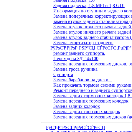
Задняя подвеска, 1,6
Задняя подвеска, 1,8 MPI и 1,8 GDI
Информация по ступицам заднего коле
Замена поперечных корректирующих (
замена втулок заднего стабилизатора (
Замена втулок нижнего рычага задней
Замена втулок нижнего рычага задней
Замена втулок заднего стабилизатора (
Замена амортизатора заднего.
РўРѕСЂРјРѕР·РЅР°СЏ СЃРёСЃС‚РµРјР°
ремонт заднего суппорта.
Переход на ЗДТ 4х100
Замена передних тормозных дисков, р
Замена троса ручника
Суппорта
Замена барабанов на диски...
Как прокачать тормоза своими руками
Ремонт переднего и заднего суппорто
Замена задних тормозных колодок 1,8
Замена передних тормозных колодок
Замена задних колодок
Замена задних торозных колодок
Замена передних тормозных дисков (д
РўСЂР°РЅСЃРјРёСЃСЃРёСЏ