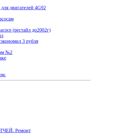
 для двигателей 4G92
асосам
сосе (рестайл до2002г)
йл
сэкономил 3 рубля
том №2
аке
ом.
ЭТЧЕЙ. Ремонт