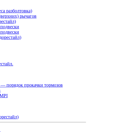
са разболтовка)
верхних) рычагов
рестайл)
 подвески
 подвески
дорестайл)
естайл.
 — порядок прокачки тормозов
в
 MPI
орестайл)