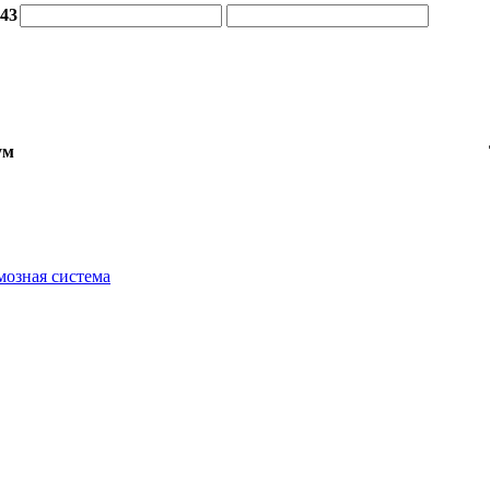
:43
ум
мозная система