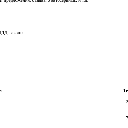
и предложения, отзывы о автосервисах и т.д.
ДД, законы.
м
Т