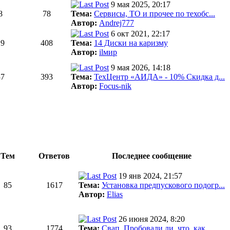
9 мая 2025, 20:17
8
78
Тема:
Сервисы, ТО и прочее по техобс...
Автор:
Andrej777
6 окт 2021, 22:17
19
408
Тема:
14 Диски на каризму
Автор:
ilмир
9 мая 2026, 14:18
37
393
Тема:
ТехЦентр «АИДА» - 10% Скидка д...
Автор:
Focus-nik
Тем
Ответов
Последнее сообщение
19 янв 2024, 21:57
85
1617
Тема:
Установка предпускового подогр...
Автор:
Elias
26 июня 2024, 8:20
93
1774
Тема:
Свап. Пробовали ли, что, как, ...