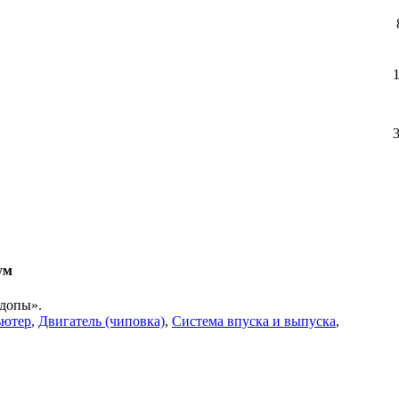
ум
«допы».
ьютер
,
Двигатель (чиповка)
,
Система впуска и выпуска
,