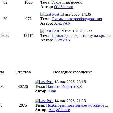
62
1636
Тема:
Закрытый форум
Автор:
OldShaman
13 авг 2025, 14:36
30
972
Тема:
Схемы электрооборудования
Автор:
AlexVAN
19 июня 2026, 8:44
2029
17114
Тема:
Прокладка под антенну на крыше
Автор:
AlexVAN
ем
Ответов
Последнее сообщение
18 мая 2026, 23:16
389
40726
Тема:
Падают обороты ХХ
Автор:
Elias
14 мая 2026, 21:38
28
2875
Тема:
Подбираем правильное моторное ...
Автор:
AndyChance