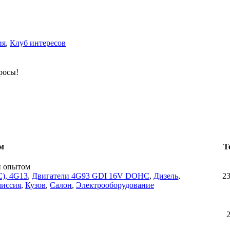
ия
,
Клуб интересов
росы!
м
Т
н опытом
), 4G13
,
Двигатели 4G93 GDI 16V DOHC
,
Дизель
,
2
миссия
,
Кузов
,
Салон
,
Электрооборудование