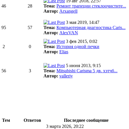
19 авг 2018, 22:57
46
28
Тема:
Ремонт трапеции стеклоочистите...
Автор:
Arxangell
3 мая 2019, 14:47
95
57
Тема:
Компьютерная диагностика Caris...
Автор:
AlexVAN
3 фев 2015, 0:02
2
0
Тема:
История одной печки
Автор:
Elias
5 июня 2013, 9:15
56
3
Тема:
Mitsubishi Carisma 5 дв. хэтчб...
Автор:
valleriy
Тем
Ответов
Последнее сообщение
3 марта 2026, 20:22