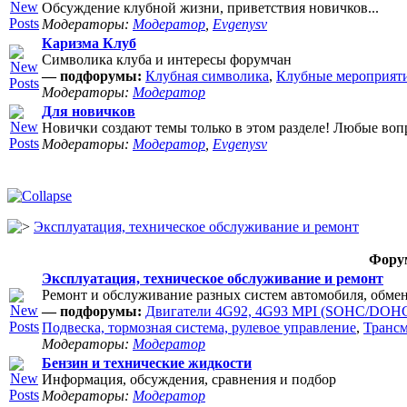
Обсуждение клубной жизни, приветствия новичков...
Модераторы:
Модератор
,
Evgenysv
Каризма Клуб
Символика клуба и интересы форумчан
— подфорумы:
Клубная символика
,
Клубные мероприят
Модераторы:
Модератор
Для новичков
Новички создают темы только в этом разделе! Любые воп
Модераторы:
Модератор
,
Evgenysv
Эксплуатация, техническое обслуживание и ремонт
Фору
Эксплуатация, техническое обслуживание и ремонт
Ремонт и обслуживание разных систем автомобиля, обме
— подфорумы:
Двигатели 4G92, 4G93 MPI (SOHC/DOHC
Подвеска, тормозная система, рулевое управление
,
Транс
Модераторы:
Модератор
Бензин и технические жидкости
Информация, обсуждения, сравнения и подбор
Модераторы:
Модератор