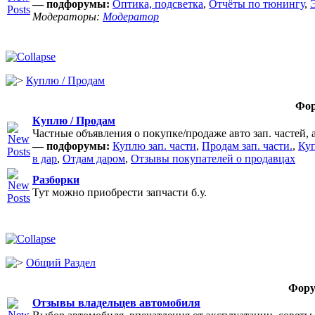
— подфорумы:
Оптика, подсветка
,
Отчёты по тюнингу
,
Модераторы:
Модератор
Куплю / Продам
Фо
Куплю / Продам
Частные объявления о покупке/продаже авто зап. частей, 
— подфорумы:
Куплю зап. части
,
Продам зап. части.
,
Куп
в дар
,
Отдам даром
,
Отзывы покупателей о продавцах
Разборки
Тут можно приобрести запчасти б.у.
Общий Раздел
Фор
Отзывы владельцев автомобиля