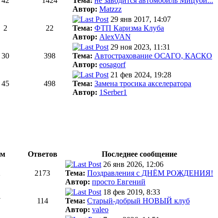
42
1424
Тема:
не заводится автомобиль Мицуби...
Автор:
Matzzz
29 янв 2017, 14:07
2
22
Тема:
ФТП Каризма Клуба
Автор:
AlexVAN
29 ноя 2023, 11:31
30
398
Тема:
Автострахование ОСАГО, КАСКО
Автор:
eosagorf
21 фев 2024, 19:28
45
498
Тема:
Замена тросика акселератора
Автор:
1Serber1
ем
Ответов
Последнее сообщение
26 янв 2026, 12:06
2
2173
Тема:
Поздравления с ДНЁМ РОЖДЕНИЯ!
Автор:
просто Евгений
18 фев 2019, 8:33
7
114
Тема:
Старый-добрый НОВЫЙ клуб
Автор:
valeo