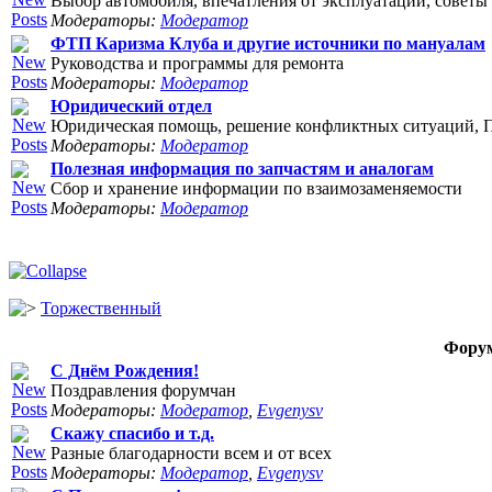
Выбор автомобиля, впечатления от эксплуатации, советы 
Модераторы:
Модератор
ФТП Каризма Клуба и другие источники по мануалам
Руководства и программы для ремонта
Модераторы:
Модератор
Юридический отдел
Юридическая помощь, решение конфликтных ситуаций, П
Модераторы:
Модератор
Полезная информация по запчастям и аналогам
Сбор и хранение информации по взаимозаменяемости
Модераторы:
Модератор
Торжественный
Фору
С Днём Рождения!
Поздравления форумчан
Модераторы:
Модератор
,
Evgenysv
Скажу спасибо и т.д.
Разные благодарности всем и от всех
Модераторы:
Модератор
,
Evgenysv