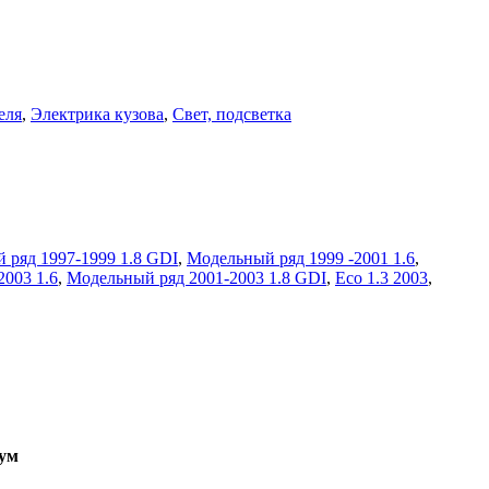
еля
,
Электрика кузова
,
Свет, подсветка
 ряд 1997-1999 1.8 GDI
,
Модельный ряд 1999 -2001 1.6
,
003 1.6
,
Модельный ряд 2001-2003 1.8 GDI
,
Eco 1.3 2003
,
ум