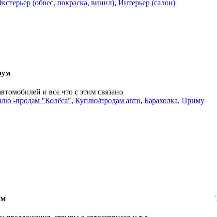
Экстерьер (обвес, покраска, винил)
,
Интерьер (салон)
рум
автомобилей и все что с этим связано
лю -продам "Колёса"
,
Куплю/продам авто
,
Барахолка
,
Приму
ум