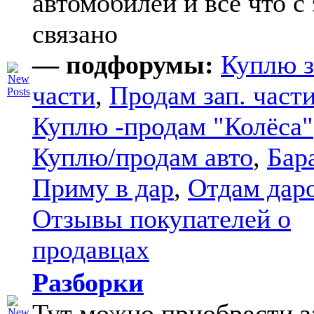
автомобилей и все что с
связано
— подфорумы:
Куплю з
части
,
Продам зап. части
Куплю -продам "Колёса"
Куплю/продам авто
,
Бар
Приму в дар
,
Отдам дар
Отзывы покупателей о
продавцах
Разборки
Тут можно приобрести з