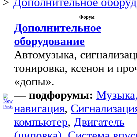
Дополнительное оборуд
Форум
Дополнительное
оборудование
Автомузыка, сигнализац
тонировка, ксенон и про
«допы».
— подфорумы:
Музыка
навигация
,
Сигнализаци
компьютер
,
Двигатель
(чиповка)
,
Система впус