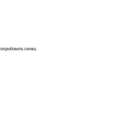
попробовать снова.