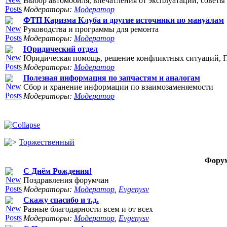
Выбор автомобиля, впечатления от эксплуатации, советы 
Модераторы:
Модератор
ФТП Каризма Клуба и другие источники по мануалам
Руководства и программы для ремонта
Модераторы:
Модератор
Юридический отдел
Юридическая помощь, решение конфликтных ситуаций, П
Модераторы:
Модератор
Полезная информация по запчастям и аналогам
Сбор и хранение информации по взаимозаменяемости
Модераторы:
Модератор
Торжественный
Фору
С Днём Рождения!
Поздравления форумчан
Модераторы:
Модератор
,
Evgenysv
Скажу спасибо и т.д.
Разные благодарности всем и от всех
Модераторы:
Модератор
,
Evgenysv