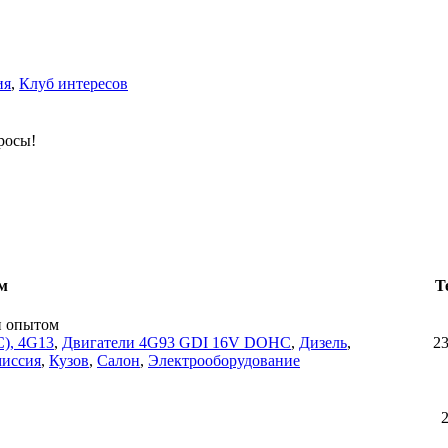
ия
,
Клуб интересов
росы!
м
Т
н опытом
), 4G13
,
Двигатели 4G93 GDI 16V DOHC
,
Дизель
,
2
миссия
,
Кузов
,
Салон
,
Электрооборудование