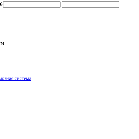
16
ум
мозная система