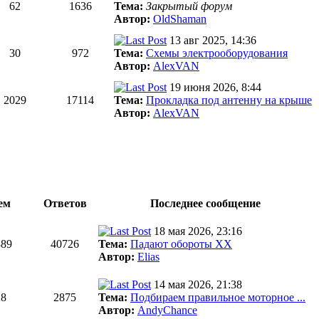
62
1636
Тема:
Закрытый форум
Автор:
OldShaman
13 авг 2025, 14:36
30
972
Тема:
Схемы электрооборудования
Автор:
AlexVAN
19 июня 2026, 8:44
2029
17114
Тема:
Прокладка под антенну на крыше
Автор:
AlexVAN
ем
Ответов
Последнее сообщение
18 мая 2026, 23:16
389
40726
Тема:
Падают обороты ХХ
Автор:
Elias
14 мая 2026, 21:38
28
2875
Тема:
Подбираем правильное моторное ...
Автор:
AndyChance