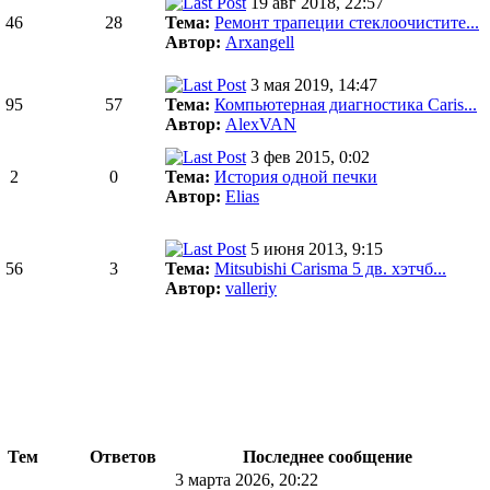
19 авг 2018, 22:57
46
28
Тема:
Ремонт трапеции стеклоочистите...
Автор:
Arxangell
3 мая 2019, 14:47
95
57
Тема:
Компьютерная диагностика Caris...
Автор:
AlexVAN
3 фев 2015, 0:02
2
0
Тема:
История одной печки
Автор:
Elias
5 июня 2013, 9:15
56
3
Тема:
Mitsubishi Carisma 5 дв. хэтчб...
Автор:
valleriy
Тем
Ответов
Последнее сообщение
3 марта 2026, 20:22