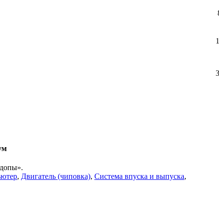
ум
«допы».
ьютер
,
Двигатель (чиповка)
,
Система впуска и выпуска
,