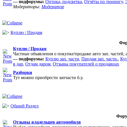
— подфорумы:
Оптика, подсветка
,
Отчёты по тюнингу
,
Модераторы:
Модератор
Куплю / Продам
Фо
Куплю / Продам
Частные объявления о покупке/продаже авто зап. частей, 
— подфорумы:
Куплю зап. части
,
Продам зап. части.
,
Куп
в дар
,
Отдам даром
,
Отзывы покупателей о продавцах
Разборки
Тут можно приобрести запчасти б.у.
Общий Раздел
Фор
Отзывы владельцев автомобиля