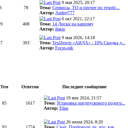
9 мая 2025, 20:17
8
78
Тема:
Сервисы, ТО и прочее по техобс...
Автор:
Andrej777
6 окт 2021, 22:17
19
408
Тема:
14 Диски на каризму
Автор:
ilмир
9 мая 2026, 14:18
37
393
Тема:
ТехЦентр «АИДА» - 10% Скидка д...
Автор:
Focus-nik
Тем
Ответов
Последнее сообщение
19 янв 2024, 21:57
85
1617
Тема:
Установка предпускового подогр...
Автор:
Elias
26 июня 2024, 8:20
93
1774
Тема:
Свап. Пробовали ли, что, как, ...