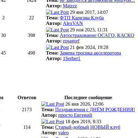
42
1424
Тема:
не заводится автомобиль Мицуби...
Автор:
Matzzz
29 янв 2017, 14:07
2
22
Тема:
ФТП Каризма Клуба
Автор:
AlexVAN
29 ноя 2023, 11:31
30
398
Тема:
Автострахование ОСАГО, КАСКО
Автор:
eosagorf
21 фев 2024, 19:28
45
498
Тема:
Замена тросика акселератора
Автор:
1Serber1
ем
Ответов
Последнее сообщение
26 янв 2026, 12:06
2
2173
Тема:
Поздравления с ДНЁМ РОЖДЕНИЯ!
Автор:
просто Евгений
18 фев 2019, 8:33
7
114
Тема:
Старый-добрый НОВЫЙ клуб
Автор:
valeo