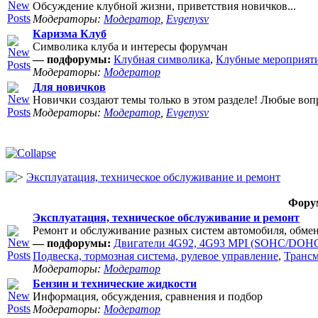
Обсуждение клубной жизни, приветствия новичков...
Модераторы:
Модератор
,
Evgenysv
Каризма Клуб
Символика клуба и интересы форумчан
— подфорумы:
Клубная символика
,
Клубные мероприят
Модераторы:
Модератор
Для новичков
Новички создают темы только в этом разделе! Любые воп
Модераторы:
Модератор
,
Evgenysv
Эксплуатация, техническое обслуживание и ремонт
Фору
Эксплуатация, техническое обслуживание и ремонт
Ремонт и обслуживание разных систем автомобиля, обме
— подфорумы:
Двигатели 4G92, 4G93 MPI (SOHC/DOHC
Подвеска, тормозная система, рулевое управление
,
Транс
Модераторы:
Модератор
Бензин и технические жидкости
Информация, обсуждения, сравнения и подбор
Модераторы:
Модератор