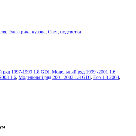
еля
,
Электрика кузова
,
Свет, подсветка
 ряд 1997-1999 1.8 GDI
,
Модельный ряд 1999 -2001 1.6
,
003 1.6
,
Модельный ряд 2001-2003 1.8 GDI
,
Eco 1.3 2003
,
ум