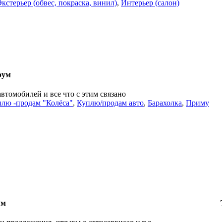
Экстерьер (обвес, покраска, винил)
,
Интерьер (салон)
рум
автомобилей и все что с этим связано
лю -продам "Колёса"
,
Куплю/продам авто
,
Барахолка
,
Приму
ум