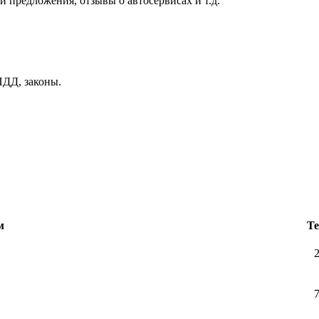
и предложения, отзывы о автосервисах и т.д.
ДД, законы.
м
Т