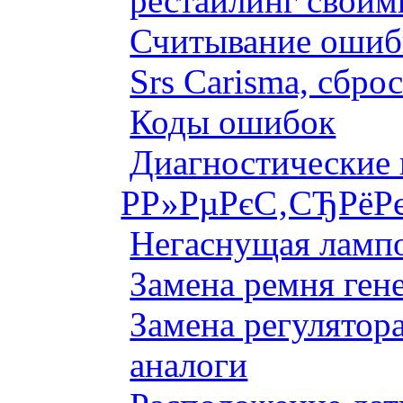
рестайлинг своим
Считывание ошибк
Srs Carisma, сбро
Коды ошибок
Диагностические
Р­Р»РµРєС‚СЂРёР
Негаснущая лампо
Замена ремня ген
Замена регулятора
аналоги