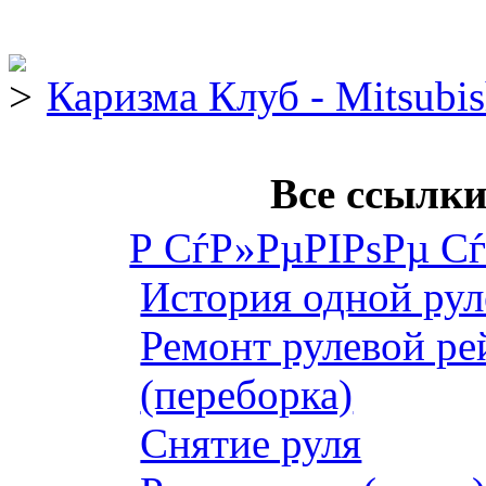
Каризма Клуб - Mitsubis
Все ссылки
Р СѓР»РµРІРѕРµ С
История одной рул
Ремонт рулевой ре
(переборка)
Снятие руля