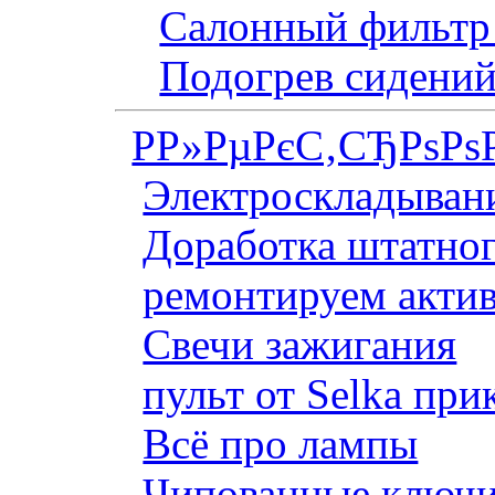
Салонный фильтр 
Подогрев сидений
Р­Р»РµРєС‚СЂРѕРѕ
Электроскладывани
Доработка штатног
ремонтируем актив
Свечи зажигания
пульт от Selka при
Всё про лампы
Чипованные ключи