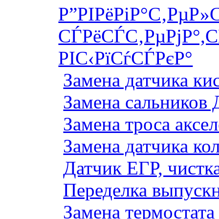
Р”РІРёРіР°С‚РµР»
СЃРёСЃС‚РµРјР°,С
РІС‹РїСѓСЃРєР°
Замена датчика к
Замена сальников 
Замена троса аксе
Замена датчика ко
Датчик ЕГР, чистка
Переделка выпуск
Замена термостата