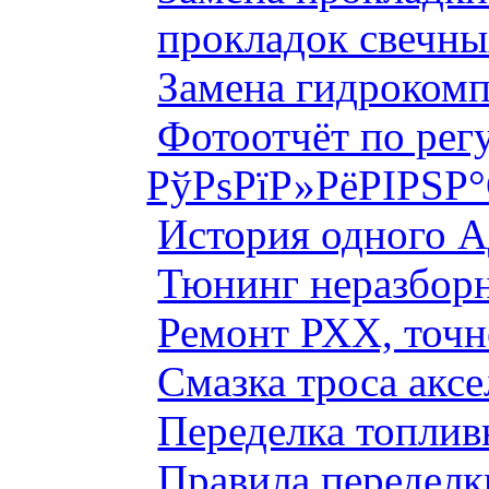
прокладок свечны
Замена гидроком
Фотоотчёт по рег
РўРѕРїР»РёРІРЅР
История одного 
Тюнинг неразборн
Ремонт РХХ, точн
Смазка троса аксе
Переделка топлив
Правила переделк