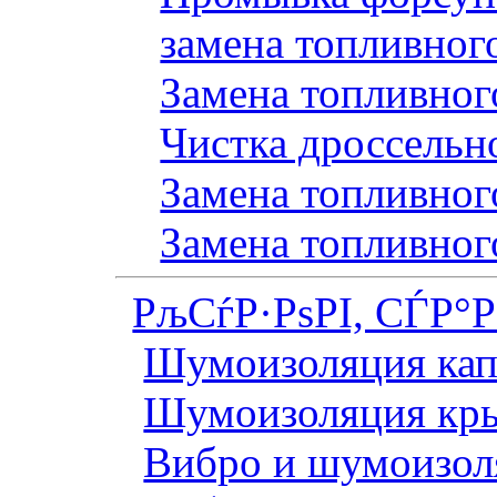
замена топливног
Замена топливного
Чистка дроссельн
Замена топливного
Замена топливног
РљСѓР·РѕРІ, СЃР°
Шумоизоляция кап
Шумоизоляция кр
Вибро и шумоизоля