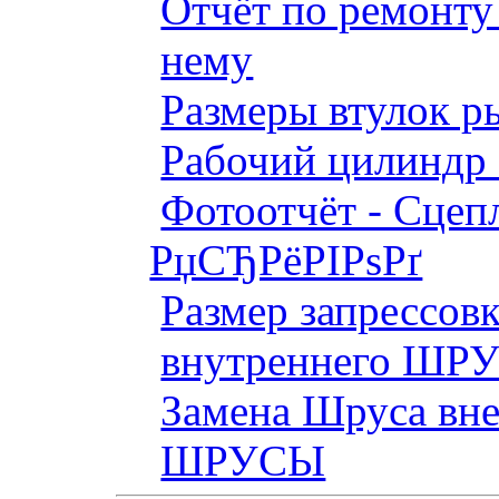
Отчёт по ремонт
нему
Размеры втулок р
Рабочий цилиндр 
Фотоотчёт - Сцепл
РџСЂРёРІРѕРґ
Размер запрессов
внутреннего ШР
Замена Шруса вн
ШРУСЫ