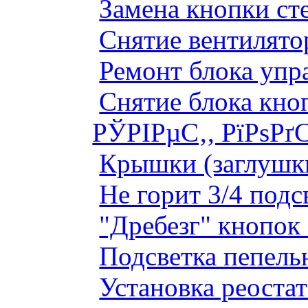
Замена кнопки ст
Снятие вентилято
Ремонт блока упр
Снятие блока кно
РЎРІРµС‚, РїРѕРґ
Крышки (заглушк
Не горит 3/4 под
"Дребезг" кнопок
Подсветка пепель
Установка реоста