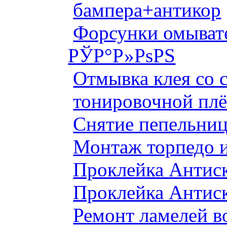
бампера+антикор
Форсунки омыват
РЎР°Р»РѕРЅ
Отмывка клея со с
тонировочной плё
Снятие пепельниц
Монтаж торпедо и
Проклейка Антис
Проклейка Антис
Ремонт ламелей в