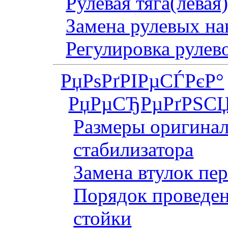
Рулевая тяга(левая
Замена рулевых на
Регулировка рулев
РџРѕРґРІРµСЃРєР°
РџРµСЂРµРґРЅСЏ
Размеры оригинал
стабилизатора
Замена втулок пер
Порядок проведен
стойки