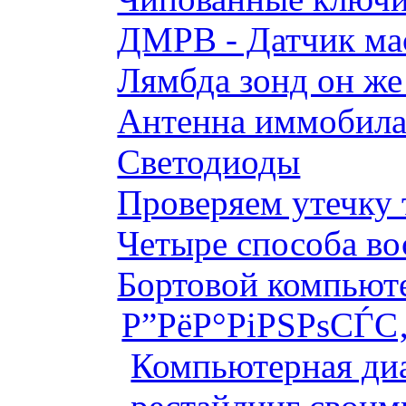
ДМРВ - Датчик мас
Лямбда зонд он же
Антенна иммобилай
Светодиоды
Проверяем утечку 
Четыре способа во
Бортовой компьютер
Р”РёР°РіРЅРѕСЃС‚
Компьютерная диа