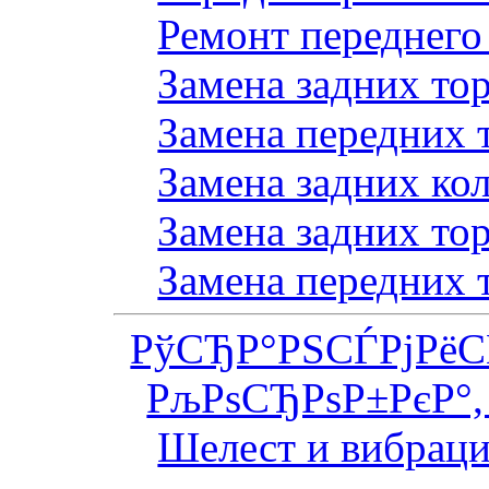
Ремонт переднего
Замена задних то
Замена передних 
Замена задних ко
Замена задних то
Замена передних 
РўСЂР°РЅСЃРјРё
РљРѕСЂРѕР±РєР°,
Шелест и вибраци