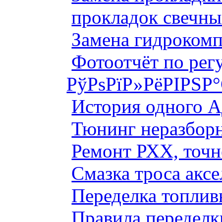
прокладок свечны
Замена гидроком
Фотоотчёт по рег
РўРѕРїР»РёРІРЅР
История одного 
Тюнинг неразборн
Ремонт РХХ, точн
Смазка троса аксе
Переделка топлив
Правила переделк