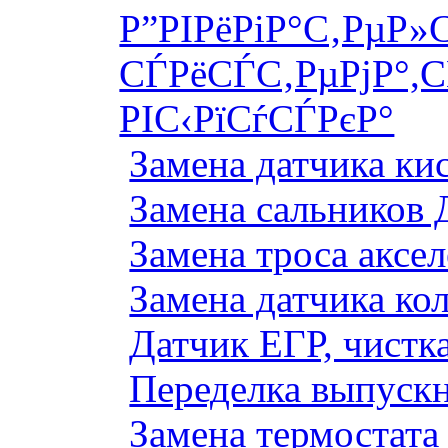
Р”РІРёРіР°С‚РµР»
СЃРёСЃС‚РµРјР°,С
РІС‹РїСѓСЃРєР°
Замена датчика к
Замена сальников 
Замена троса аксе
Замена датчика ко
Датчик ЕГР, чистка
Переделка выпуск
Замена термостата