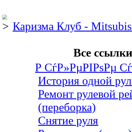
Каризма Клуб - Mitsubis
Все ссылки
Р СѓР»РµРІРѕРµ С
История одной рул
Ремонт рулевой ре
(переборка)
Снятие руля