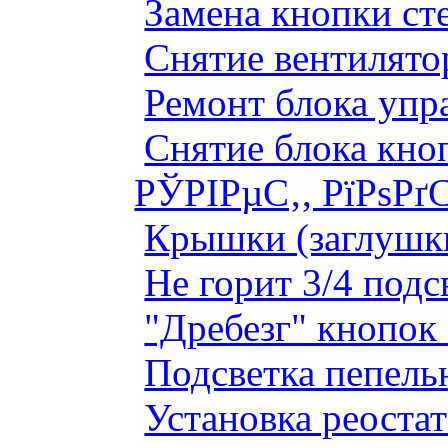
Замена кнопки ст
Снятие вентилято
Ремонт блока упр
Снятие блока кно
РЎРІРµС‚, РїРѕРґ
Крышки (заглушк
Не горит 3/4 под
"Дребезг" кнопок
Подсветка пепель
Установка реоста