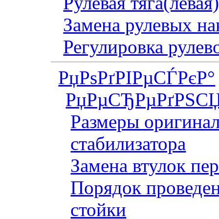
Рулевая тяга(левая
Замена рулевых на
Регулировка рулев
РџРѕРґРІРµСЃРєР°
РџРµСЂРµРґРЅСЏ
Размеры оригинал
стабилизатора
Замена втулок пер
Порядок проведен
стойки