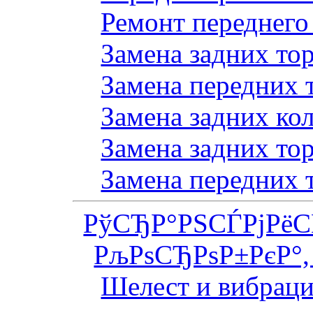
Ремонт переднего
Замена задних то
Замена передних 
Замена задних ко
Замена задних то
Замена передних 
РўСЂР°РЅСЃРјРё
РљРѕСЂРѕР±РєР°,
Шелест и вибраци