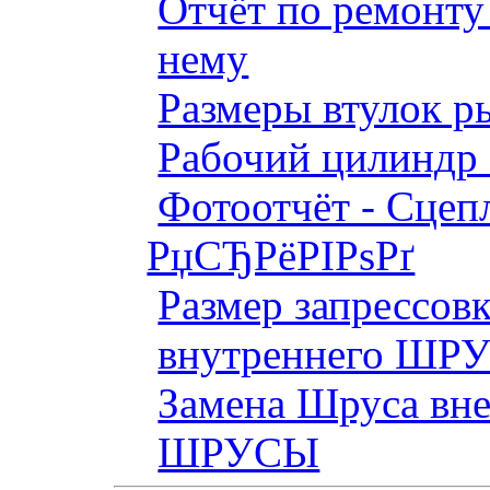
Отчёт по ремонт
нему
Размеры втулок р
Рабочий цилиндр 
Фотоотчёт - Сцепл
РџСЂРёРІРѕРґ
Размер запрессов
внутреннего ШР
Замена Шруса вн
ШРУСЫ