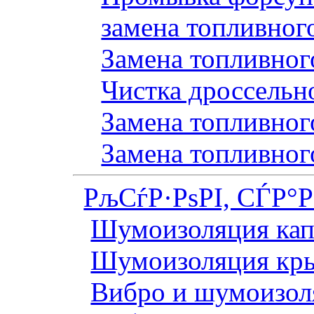
замена топливног
Замена топливного
Чистка дроссельн
Замена топливного
Замена топливног
РљСѓР·РѕРІ, СЃР°
Шумоизоляция кап
Шумоизоляция кр
Вибро и шумоизоля