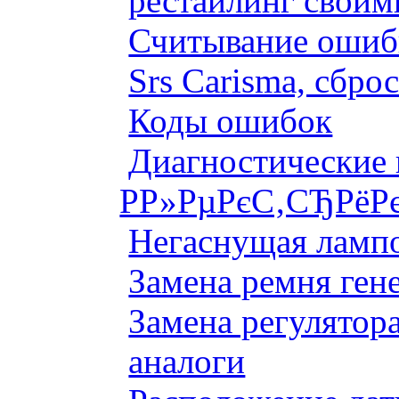
рестайлинг своим
Считывание ошибк
Srs Carisma, сбро
Коды ошибок
Диагностические
Р­Р»РµРєС‚СЂРёР
Негаснущая лампо
Замена ремня ген
Замена регулятора
аналоги