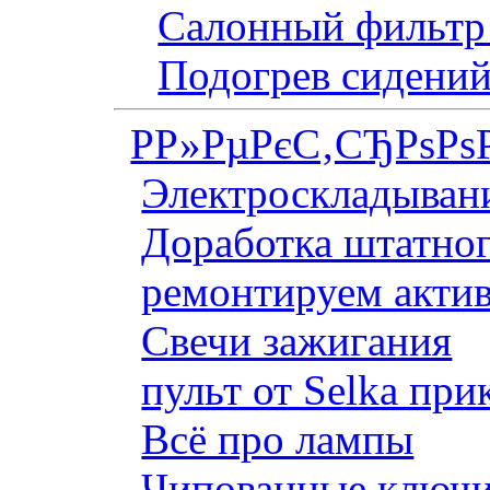
Салонный фильтр 
Подогрев сидений
Р­Р»РµРєС‚СЂРѕРѕ
Электроскладывани
Доработка штатног
ремонтируем актив
Свечи зажигания
пульт от Selka при
Всё про лампы
Чипованные ключи