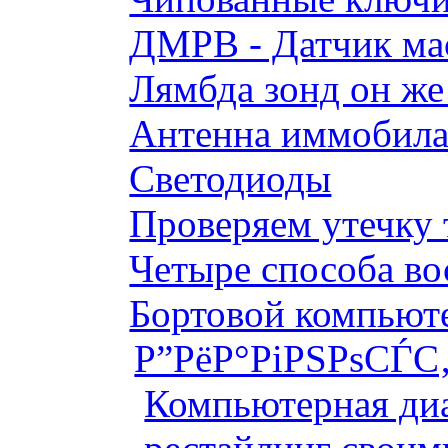
ДМРВ - Датчик мас
Лямбда зонд он же
Антенна иммобилай
Светодиоды
Проверяем утечку 
Четыре способа во
Бортовой компьютер
Р”РёР°РіРЅРѕСЃС‚
Компьютерная диа