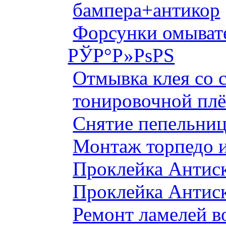
бампера+антикор
Форсунки омыват
РЎР°Р»РѕРЅ
Отмывка клея со с
тонировочной плё
Снятие пепельниц
Монтаж торпедо и
Проклейка Антис
Проклейка Антис
Ремонт ламелей в