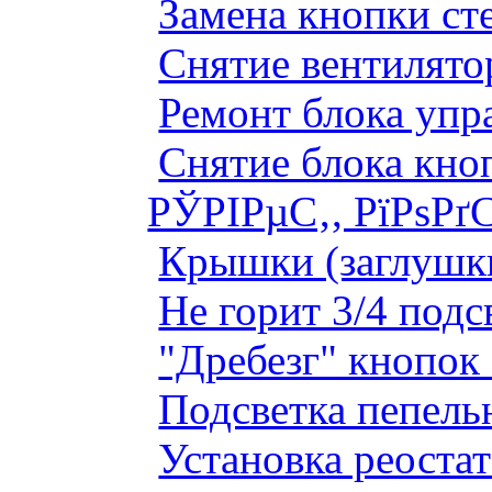
Замена кнопки ст
Снятие вентилято
Ремонт блока упр
Снятие блока кно
РЎРІРµС‚, РїРѕРґ
Крышки (заглушк
Не горит 3/4 под
"Дребезг" кнопок
Подсветка пепель
Установка реоста