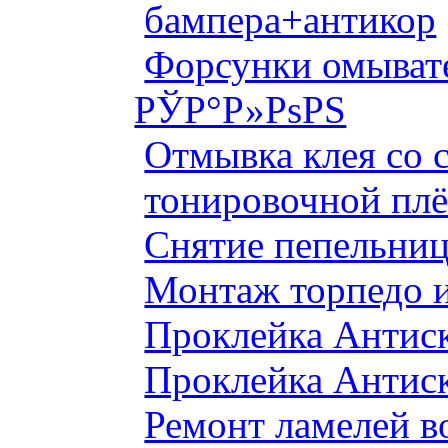
бампера+антикор
Форсунки омыват
РЎР°Р»РѕРЅ
Отмывка клея со с
тонировочной плё
Снятие пепельниц
Монтаж торпедо и
Проклейка Антис
Проклейка Антис
Ремонт ламелей в