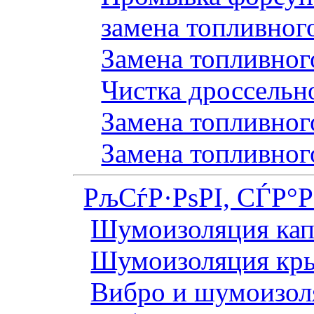
замена топливног
Замена топливного
Чистка дроссельн
Замена топливного
Замена топливног
РљСѓР·РѕРІ, СЃР°
Шумоизоляция кап
Шумоизоляция кр
Вибро и шумоизоля