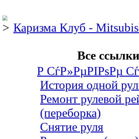
Каризма Клуб - Mitsubis
Все ссылки
Р СѓР»РµРІРѕРµ С
История одной рул
Ремонт рулевой ре
(переборка)
Снятие руля