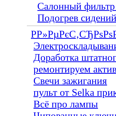
Салонный фильтр 
Подогрев сидений
Р­Р»РµРєС‚СЂРѕРѕ
Электроскладывани
Доработка штатног
ремонтируем актив
Свечи зажигания
пульт от Selka при
Всё про лампы
Чипованные ключи