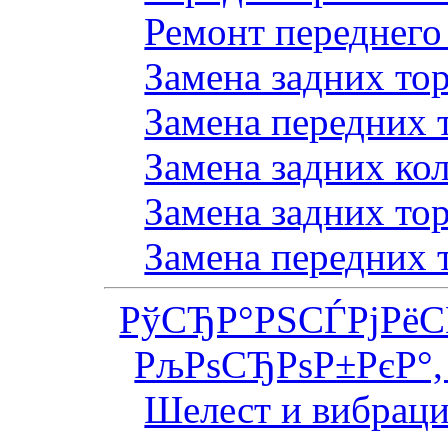
Ремонт переднего
Замена задних то
Замена передних 
Замена задних ко
Замена задних то
Замена передних 
РўСЂР°РЅСЃРјРё
РљРѕСЂРѕР±РєР°,
Шелест и вибраци