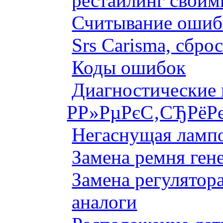
рестайлинг своим
Считывание ошибк
Srs Carisma, сбро
Коды ошибок
Диагностические
Р­Р»РµРєС‚СЂРёР
Негаснущая лампо
Замена ремня ген
Замена регулятора
аналоги