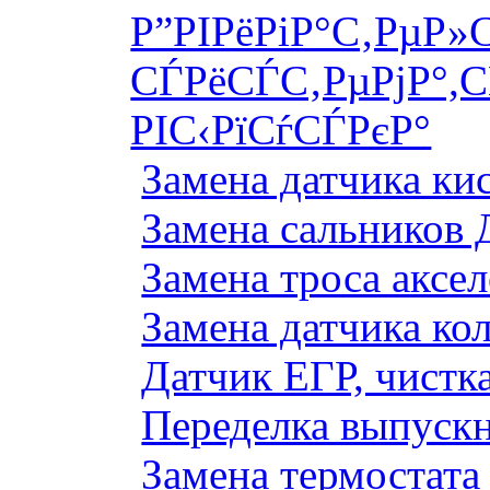
Р”РІРёРіР°С‚РµР»
СЃРёСЃС‚РµРјР°,С
РІС‹РїСѓСЃРєР°
Замена датчика к
Замена сальников 
Замена троса аксе
Замена датчика ко
Датчик ЕГР, чистка
Переделка выпуск
Замена термостата