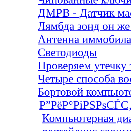
ДМРВ - Датчик мас
Лямбда зонд он же
Антенна иммобилай
Светодиоды
Проверяем утечку 
Четыре способа во
Бортовой компьютер
Р”РёР°РіРЅРѕСЃС‚
Компьютерная диа