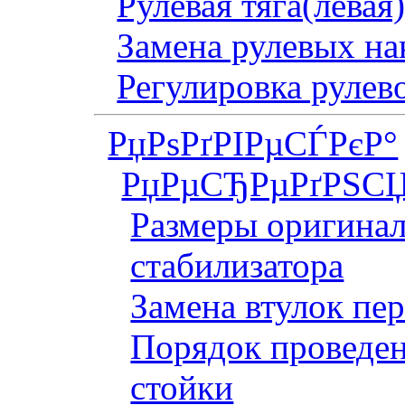
Рулевая тяга(левая
Замена рулевых на
Регулировка рулев
РџРѕРґРІРµСЃРєР°
РџРµСЂРµРґРЅСЏ
Размеры оригинал
стабилизатора
Замена втулок пер
Порядок проведен
стойки