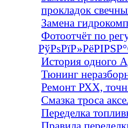
прокладок свечны
Замена гидроком
Фотоотчёт по рег
РўРѕРїР»РёРІРЅР
История одного 
Тюнинг неразборн
Ремонт РХХ, точн
Смазка троса аксе
Переделка топлив
Правила переделк