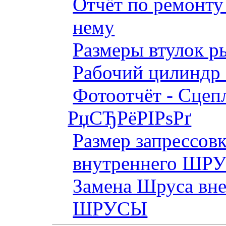
Отчёт по ремонт
нему
Размеры втулок р
Рабочий цилиндр 
Фотоотчёт - Сцепл
РџСЂРёРІРѕРґ
Размер запрессов
внутреннего ШР
Замена Шруса вн
ШРУСЫ