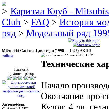
Каризма Клуб - Mitsubis
Club
>
FAQ
>
История мо
ряд
>
Модельный ряд 1995
Mitsubishi Carisma 4 дв. седан (1996 — 1997) AКПП
22 мая 2013, 13:35
valleriy
Технические ха
Главный
администратор
Начало производс
Окончание произ
Кузов: 4 дв. седа
Автомобиль:
Carisma 1.6 MPI