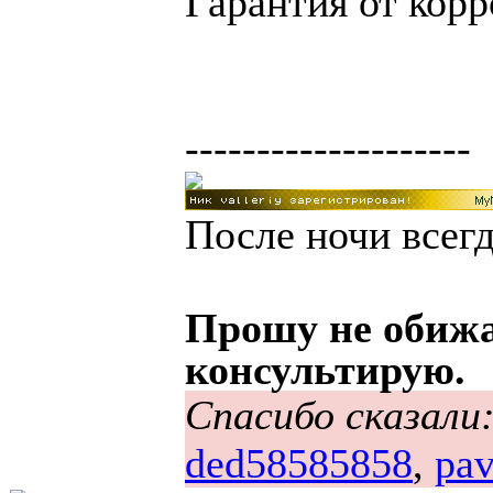
Гарантия от корр
--------------------
После ночи всегд
Прошу не обижа
консультирую.
Спасибо сказали
ded58585858
,
pa