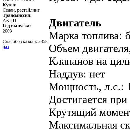
Кузов:
Седан, рестайлинг
Трансмиссия:
Двигатель
АКПП
Год выпуска:
2003
Марка топлива: 
Спасибо сказали:
2358
Объем двигателя,
раз
Клапанов на цил
Наддув: нет
Мощность, л.с.: 
Достигается при 
Крутящий момент,
Максимальная ско