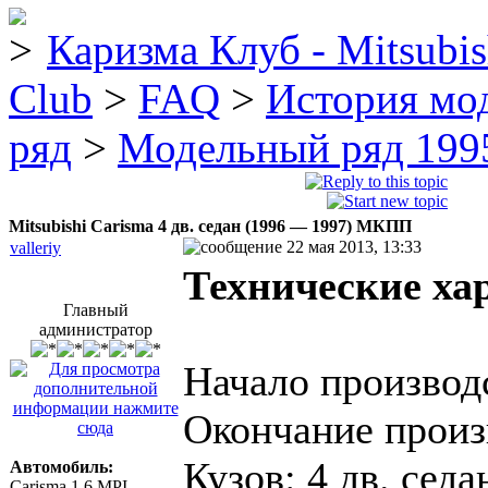
Каризма Клуб - Mitsubis
Club
>
FAQ
>
История мо
ряд
>
Модельный ряд 1995
Mitsubishi Carisma 4 дв. седан (1996 — 1997) MКПП
22 мая 2013, 13:33
valleriy
Технические ха
Главный
администратор
Начало производс
Окончание произ
Кузов: 4 дв. седа
Автомобиль:
Carisma 1.6 MPI