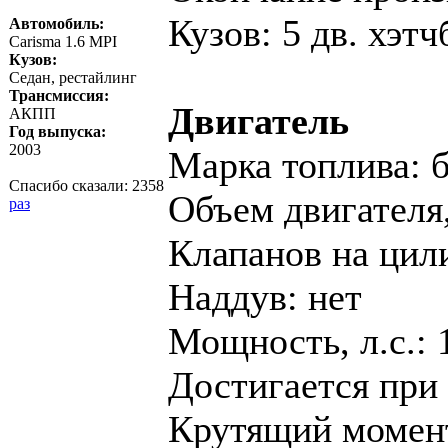
Кузов: 5 дв. хэтч
Автомобиль:
Carisma 1.6 MPI
Кузов:
Седан, рестайлинг
Трансмиссия:
Двигатель
АКПП
Год выпуска:
2003
Марка топлива: 
Спасибо сказали:
2358
Объем двигателя,
раз
Клапанов на цил
Наддув: нет
Мощность, л.с.: 
Достигается при 
Крутящий момент,