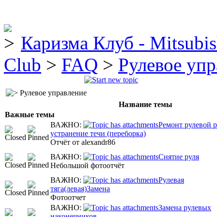
Каризма Клуб - Mitsubis
Club
>
FAQ
>
Рулевое упр
Рулевое управление
Название темы
Важные темы
ВАЖНО:
Ремонт рулевой р
устранение течи (переборка)
Отчёт от alexandr86
ВАЖНО:
Снятие руля
Небольшой фотоотчёт
ВАЖНО:
Рулевая
тяга(левая)Замена
Фотоотчет
ВАЖНО:
Замена рулевых
наконечников