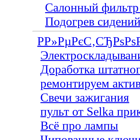
Салонный фильтр 
Подогрев сидений
Р­Р»РµРєС‚СЂРѕРѕ
Электроскладывани
Доработка штатног
ремонтируем актив
Свечи зажигания
пульт от Selka при
Всё про лампы
Чипованные ключи