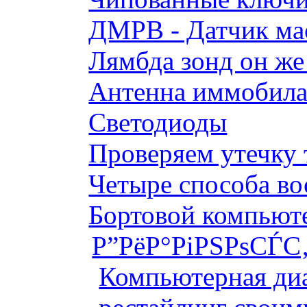
ДМРВ - Датчик мас
Лямбда зонд он же
Антенна иммобилай
Светодиоды
Проверяем утечку 
Четыре способа во
Бортовой компьютер
Р”РёР°РіРЅРѕСЃС‚
Компьютерная диа