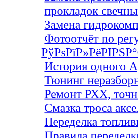
прокладок свечны
Замена гидроком
Фотоотчёт по рег
РўРѕРїР»РёРІРЅР
История одного 
Тюнинг неразборн
Ремонт РХХ, точн
Смазка троса аксе
Переделка топлив
Правила переделк