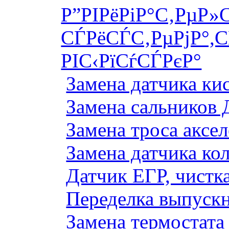
Р”РІРёРіР°С‚РµР»
СЃРёСЃС‚РµРјР°,С
РІС‹РїСѓСЃРєР°
Замена датчика к
Замена сальников 
Замена троса аксе
Замена датчика ко
Датчик ЕГР, чистка
Переделка выпуск
Замена термостата