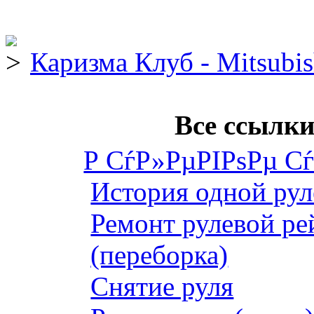
Каризма Клуб - Mitsubis
Все ссылки
Р СѓР»РµРІРѕРµ С
История одной рул
Ремонт рулевой ре
(переборка)
Снятие руля