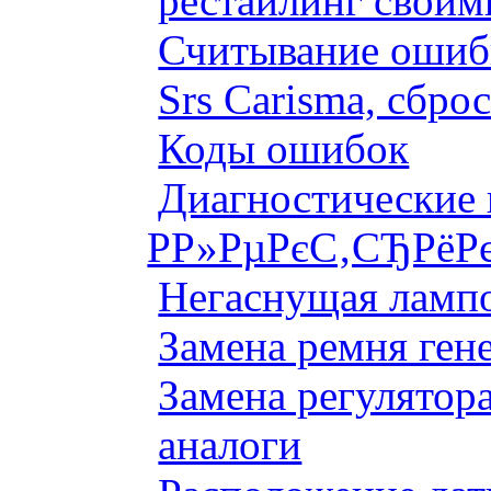
рестайлинг своим
Считывание ошибк
Srs Carisma, сбро
Коды ошибок
Диагностические
Р­Р»РµРєС‚СЂРёР
Негаснущая лампо
Замена ремня ген
Замена регулятора
аналоги