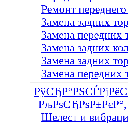
Ремонт переднего
Замена задних то
Замена передних 
Замена задних ко
Замена задних то
Замена передних 
РўСЂР°РЅСЃРјРё
РљРѕСЂРѕР±РєР°,
Шелест и вибраци