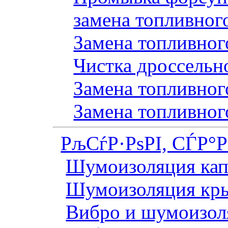
замена топливног
Замена топливного
Чистка дроссельн
Замена топливного
Замена топливног
РљСѓР·РѕРІ, СЃР°
Шумоизоляция кап
Шумоизоляция кр
Вибро и шумоизоля