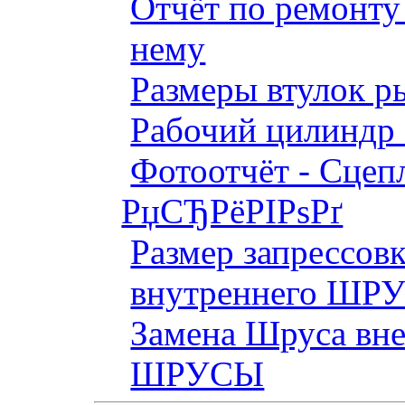
Отчёт по ремонт
нему
Размеры втулок р
Рабочий цилиндр 
Фотоотчёт - Сцепл
РџСЂРёРІРѕРґ
Размер запрессов
внутреннего ШР
Замена Шруса вн
ШРУСЫ