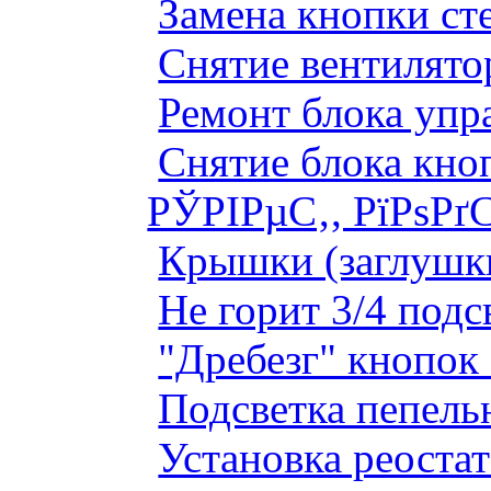
Замена кнопки ст
Снятие вентилято
Ремонт блока упр
Снятие блока кно
РЎРІРµС‚, РїРѕРґ
Крышки (заглушк
Не горит 3/4 под
"Дребезг" кнопок
Подсветка пепель
Установка реоста