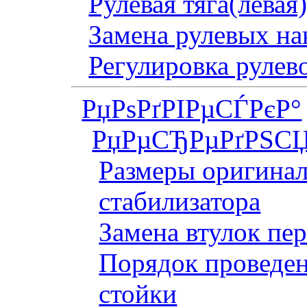
Рулевая тяга(левая
Замена рулевых на
Регулировка рулев
РџРѕРґРІРµСЃРєР°
РџРµСЂРµРґРЅСЏ
Размеры оригинал
стабилизатора
Замена втулок пер
Порядок проведен
стойки