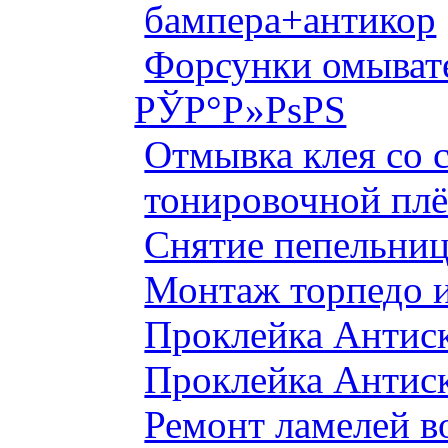
бампера+антикор
Форсунки омыват
РЎР°Р»РѕРЅ
Отмывка клея со с
тонировочной плё
Снятие пепельниц
Монтаж торпедо и
Проклейка Антис
Проклейка Антис
Ремонт ламелей в