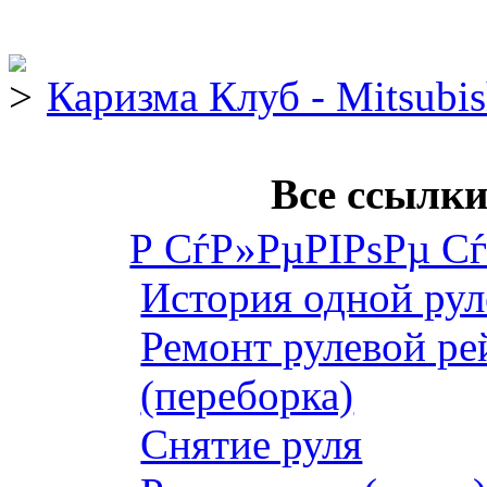
Каризма Клуб - Mitsubis
Все ссылки
Р СѓР»РµРІРѕРµ С
История одной рул
Ремонт рулевой ре
(переборка)
Снятие руля