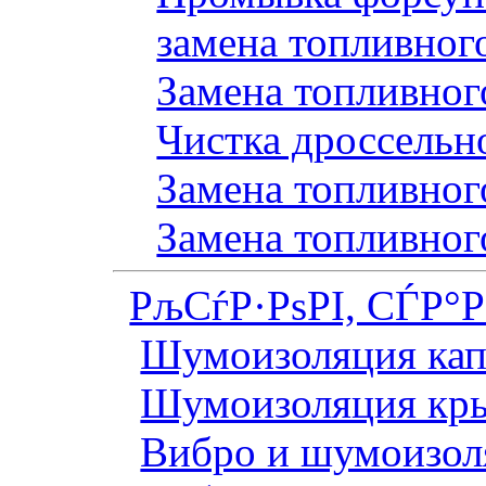
замена топливног
Замена топливного
Чистка дроссельн
Замена топливного
Замена топливног
РљСѓР·РѕРІ, СЃР°
Шумоизоляция кап
Шумоизоляция кр
Вибро и шумоизоля