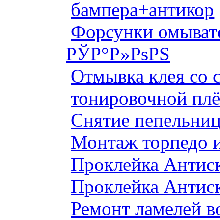
бампера+антикор
Форсунки омыват
РЎР°Р»РѕРЅ
Отмывка клея со с
тонировочной плё
Снятие пепельниц
Монтаж торпедо и
Проклейка Антис
Проклейка Антис
Ремонт ламелей в