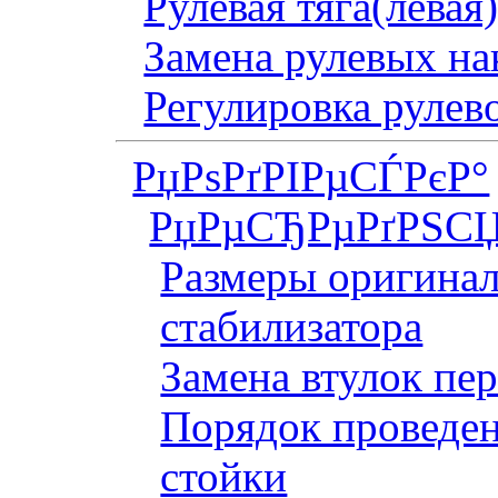
Рулевая тяга(левая
Замена рулевых на
Регулировка рулев
РџРѕРґРІРµСЃРєР°
РџРµСЂРµРґРЅСЏ
Размеры оригинал
стабилизатора
Замена втулок пер
Порядок проведен
стойки