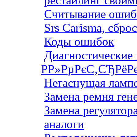
рестайлинг своим
Считывание ошибк
Srs Carisma, сбро
Коды ошибок
Диагностические
Р­Р»РµРєС‚СЂРёР
Негаснущая лампо
Замена ремня ген
Замена регулятора
аналоги