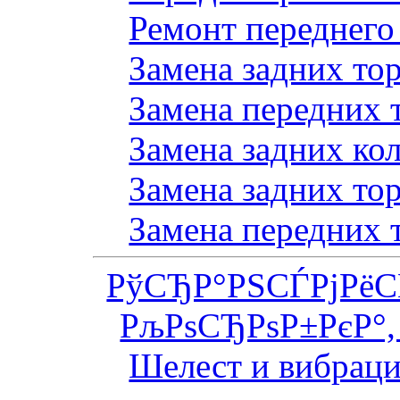
Ремонт переднего
Замена задних то
Замена передних 
Замена задних ко
Замена задних то
Замена передних 
РўСЂР°РЅСЃРјРё
РљРѕСЂРѕР±РєР°,
Шелест и вибраци