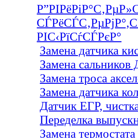
Р”РІРёРіР°С‚РµР»
СЃРёСЃС‚РµРјР°,С
РІС‹РїСѓСЃРєР°
Замена датчика к
Замена сальников 
Замена троса аксе
Замена датчика ко
Датчик ЕГР, чистка
Переделка выпуск
Замена термостата