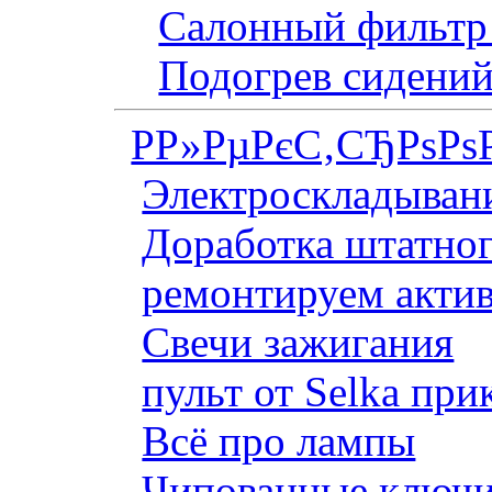
Салонный фильтр 
Подогрев сидений
Р­Р»РµРєС‚СЂРѕРѕ
Электроскладывани
Доработка штатног
ремонтируем актив
Свечи зажигания
пульт от Selka при
Всё про лампы
Чипованные ключи