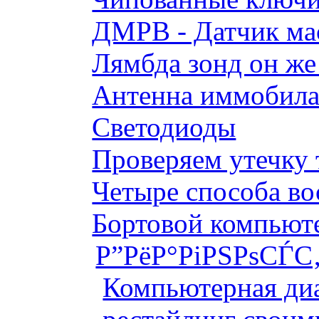
ДМРВ - Датчик мас
Лямбда зонд он же
Антенна иммобилай
Светодиоды
Проверяем утечку 
Четыре способа во
Бортовой компьютер
Р”РёР°РіРЅРѕСЃС‚
Компьютерная диа