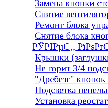
Замена кнопки ст
Снятие вентилято
Ремонт блока упр
Снятие блока кно
РЎРІРµС‚, РїРѕРґ
Крышки (заглушк
Не горит 3/4 под
"Дребезг" кнопок
Подсветка пепель
Установка реоста