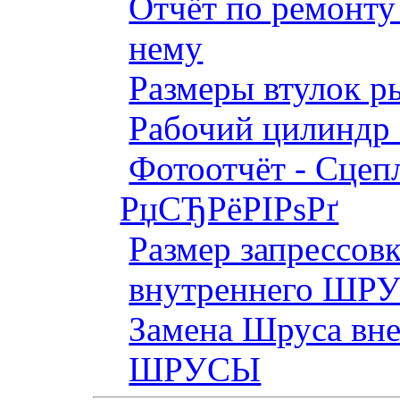
Отчёт по ремонт
нему
Размеры втулок р
Рабочий цилиндр 
Фотоотчёт - Сцепл
РџСЂРёРІРѕРґ
Размер запрессов
внутреннего ШР
Замена Шруса вн
ШРУСЫ