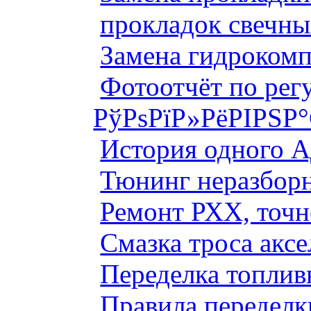
прокладок свечны
Замена гидроком
Фотоотчёт по рег
РўРѕРїР»РёРІРЅР
История одного 
Тюнинг неразборн
Ремонт РХХ, точн
Смазка троса аксе
Переделка топлив
Правила переделк