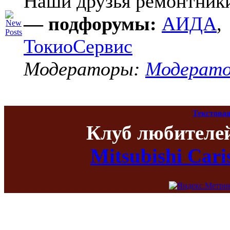
Наши друзья ремонтник
— подфорумы:
АИДА
,
ТокиоСервис
Модераторы:
Модерат
Текстовая
Клуб любителе
Mitsubishi Car