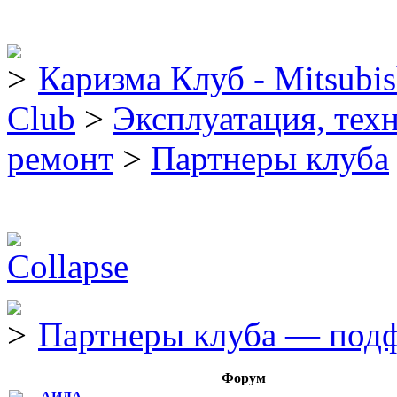
Каризма Клуб - Mitsubis
Club
>
Эксплуатация, тех
ремонт
>
Партнеры клуба
Партнеры клуба — под
Форум
АИДА