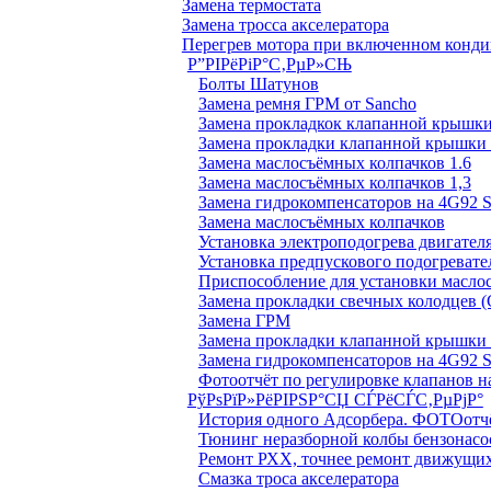
Замена термостата
Замена тросса акселератора
Перегрев мотора при включенном конд
Р”РІРёРіР°С‚РµР»СЊ
Болты Шатунов
Замена ремня ГРМ от Sancho
Замена прокладкок клапанной крышки
Замена прокладки клапанной крышки 
Замена маслосъёмных колпачков 1.6
Замена маслосъёмных колпачков 1,3
Замена гидрокомпенсаторов на 4G92
Замена маслосъёмных колпачков
Установка электроподогрева двигател
Установка предпускового подогревате
Приспособление для установки масло
Замена прокладки свечных колодцев (
Замена ГРМ
Замена прокладки клапанной крышки 
Замена гидрокомпенсаторов на 4G92
Фотоотчёт по регулировке клапанов на
РўРѕРїР»РёРІРЅР°СЏ СЃРёСЃС‚РµРјР°
История одного Адсорбера. ФОТОотч
Тюнинг неразборной колбы бензонасо
Ремонт РХХ, точнее ремонт движущих
Смазка троса акселератора