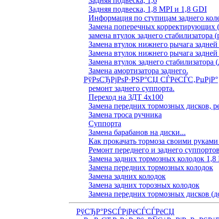
Задняя подвеска, 1,6
Задняя подвеска, 1,8 MPI и 1,8 GDI
Информация по ступицам заднего коле
Замена поперечных корректирующих (
замена втулок заднего стабилизатора (
Замена втулок нижнего рычага задней
Замена втулок нижнего рычага задней
Замена втулок заднего стабилизатора (
Замена амортизатора заднего.
РўРѕСЂРјРѕР·РЅР°СЏ СЃРёСЃС‚РµРјР°
ремонт заднего суппорта.
Переход на ЗДТ 4х100
Замена передних тормозных дисков, р
Замена троса ручника
Суппорта
Замена барабанов на диски...
Как прокачать тормоза своими руками
Ремонт переднего и заднего суппорто
Замена задних тормозных колодок 1,8
Замена передних тормозных колодок
Замена задних колодок
Замена задних торозных колодок
Замена передних тормозных дисков (д
РўСЂР°РЅСЃРјРёСЃСЃРёСЏ