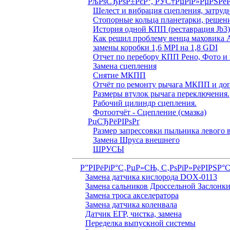
РљРѕСЂРѕР±РєР°, РЎС†РµРїР»РµРЅРё
Шелест и вибрация сцепления, затруд
Стопорные кольца планетарки, решен
История одной КПП (реставрация Jb3
Как решил проблему венца маховика 
замены коробки 1,6 MPI на 1,8 GDI
Отчет по перебору КПП Рено, Фото и 
Замена сцепления
Снятие МКПП
Отчёт по ремонту рычага МКПП и доп
Размеры втулок рычага переключения.
Рабочий цилиндр сцепления.
Фотоотчёт - Сцепление (смазка)
РџСЂРёРІРѕРґ
Размер запрессовки пыльника левого
Замена Шруса внешнего
ШРУСЫ
Р”РІРёРіР°С‚РµР»СЊ, С‚РѕРїР»РёРІРЅР°
Замена датчика кислорода DOX-0113
Замена сальников Дроссельной Заслонк
Замена троса акселератора
Замена датчика коленвала
Датчик ЕГР, чистка, замена
Переделка выпускной системы