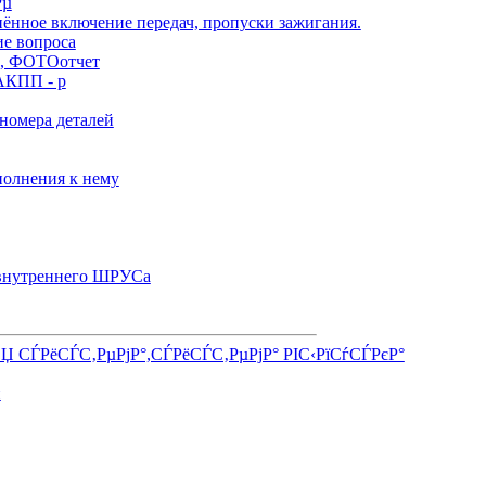
Рµ
нённое включение передач, пропуски зажигания.
ие вопроса
), ФОТОотчет
АКПП - р
номера деталей
олнения к нему
 внутреннего ШРУСа
СЏ СЃРёСЃС‚РµРјР°,СЃРёСЃС‚РµРјР° РІС‹РїСѓСЃРєР°
и