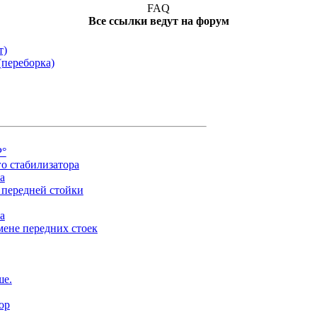
FAQ
Все ссылки ведут на форум
т)
(переборка)
Р°
о стабилизатора
а
 передней стойки
а
мене передних стоек
ше.
ор