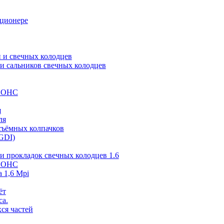
иционере
 и свечных колодцев
и сальников свечных колодцев
 SOHC
я
ля
съёмных колпачков
GDI)
и прокладок свечных колодцев 1.6
 SOHC
 1,6 Mpi
ёт
са.
ся частей