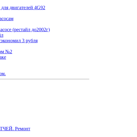
 для двигателей 4G92
асосам
сосе (рестайл до2002г)
йл
сэкономил 3 рубля
том №2
аке
ом.
ЭТЧЕЙ. Ремонт