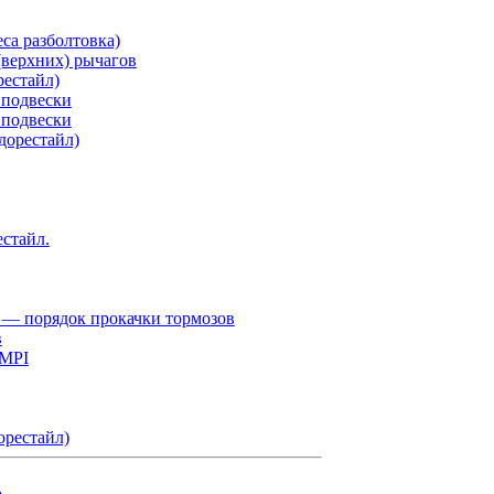
са разболтовка)
верхних) рычагов
рестайл)
 подвески
 подвески
дорестайл)
естайл.
 — порядок прокачки тормозов
в
 MPI
орестайл)