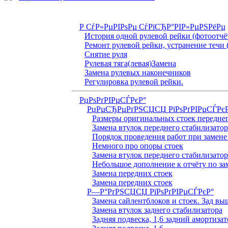
Р СѓР»РµРІРѕРµ СѓРїСЂР°РІР»РµРЅРёРµ
История одной рулевой рейки (фотоотчё
Ремонт рулевой рейки, устранение течи 
Снятие руля
Рулевая тяга(левая)Замена
Замена рулевых наконечников
Регулировка рулевой рейки.
РџРѕРґРІРµСЃРєР°
РџРµСЂРµРґРЅСЏСЏ РїРѕРґРІРµСЃРє
Размеры оригинальных стоек переднег
Замена втулок переднего стабилизатор
Порядок проведения работ при замене
Немного про опоры стоек
Замена втулок переднего стабилизатор
Небольшое дополнение к отчёту по за
Замена передних стоек
Замена передних стоек
Р—Р°РґРЅСЏСЏ РїРѕРґРІРµСЃРєР°
Замена сайлентблоков и стоек. Зад вы
Замена втулок заднего стабилизатора
Задняя подвеска, 1,6 задний амортизат