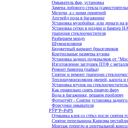
Омыватель фар, установка
Замена лобового стекла (самостоятель
Мелочи, а с ними приятней
Апгрейд пола в багажнике
Установка мухобойки, или деньги на в
Установка сетки в ноздри и бампер
трапеция стеклоочистителя
Разбираем морду
Шумоизоляция
Бюджетный вариант брызговиков
Контрольные размеры кузова
Установка задних подкрылков от "Мо
Изготовление заглушек ПТФ с металл
Ремонт бампера (пайка)
Снятие и ремонт трапеции стеклоочис
Теплошумоизоляция дверей, капота и
Установка втулок на стеклоочиститель
Как правильно снять правую фару
Вода в багажнике, решаем проблему
Фотоотчёт - Снятие установка заднег
Форсунки омывателя
РЎР°Р»РѕРЅ
Отмывка клея со стёкл после снятия 
Снятие пепельницы Каризма рестайл
Монтаж торпедо и центральной консо