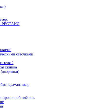
ная)
етер.
 НА РЕСТАЙЛ
сквича"
ическими сеточками
тителя 2
 багажника
 (дворники)
о бампера+антикор
тонировочной плёнки.
инг
ли