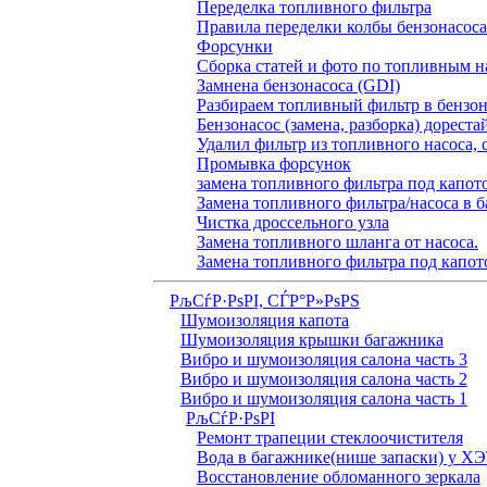
Переделка топливного фильтра
Правила переделки колбы бензонасоса
Форсунки
Сборка статей и фото по топливным н
Замнена бензонасоса (GDI)
Разбираем топливный фильтр в бензона
Бензонасос (замена, разборка) дореста
Удалил фильтр из топливного насоса, 
Промывка форсунок
замена топливного фильтра под капо
Замена топливного фильтра/насоса в б
Чистка дроссельного узла
Замена топливного шланга от насоса.
Замена топливного фильтра под капот
РљСѓР·РѕРІ, СЃР°Р»РѕРЅ
Шумоизоляция капота
Шумоизоляция крышки багажника
Вибро и шумоизоляция салона часть 3
Вибро и шумоизоляция салона часть 2
Вибро и шумоизоляция салона часть 1
РљСѓР·РѕРІ
Ремонт трапеции стеклоочистителя
Вода в багажнике(нише запаски) у Х
Восстановление обломанного зеркала