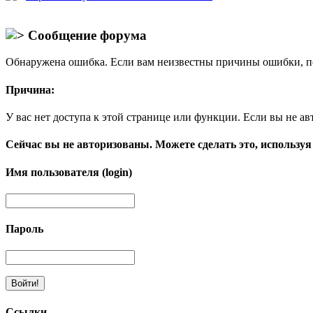
Сообщение форума
Обнаружена ошибка. Если вам неизвестны причины ошибки, п
Причина:
У вас нет доступа к этой странице или функции. Если вы не ав
Сейчас вы не авторизованы. Можете сделать это, используя
Имя пользователя (login)
Пароль
Ссылки