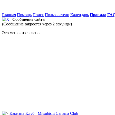
Главная
Помощь
Поиск
Пользователи
Календарь
Правила
FA
Сообщение сайта
(Сообщение закроется через 2 секунды)
Это меню отключено
Каризма Клуб - Mitsubishi Carisma Club