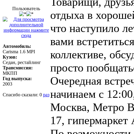
Товарищи, друзь
Пользователь
отдыха в хороше
что наступило лет
вами встретиться
Автомобиль:
коллективе, обс
Carisma 1.6 MPI
Кузов:
Седан, рестайлинг
просто пообщать
Трансмиссия:
МКПП
Очередная встреч
Год выпуска:
2003
начинаем с 12:00
Спасибо сказали:
0
раз
Москва, Метро В
17, гипермаркет
По возможности 