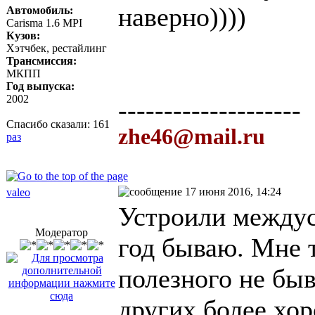
наверно))))
Автомобиль:
Carisma 1.6 MPI
Кузов:
Хэтчбек, рестайлинг
Трансмиссия:
МКПП
Год выпуска:
2002
--------------------
Спасибо сказали:
161
zhe46@mail.ru
раз
17 июня 2016, 14:24
valeo
Устроили междус
Модератор
год бываю. Мне 
полезного не быв
других более хо