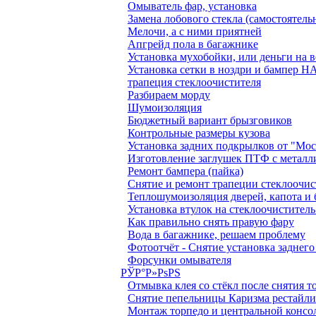
Омыватель фар, установка
Замена лобового стекла (самостоятель
Мелочи, а с ними приятней
Апгрейд пола в багажнике
Установка мухобойки, или деньги на в
Установка сетки в ноздри и бампер
трапеция стеклоочистителя
Разбираем морду
Шумоизоляция
Бюджетный вариант брызговиков
Контрольные размеры кузова
Установка задних подкрылков от "Мо
Изготовление заглушек ПТФ с металл
Ремонт бампера (пайка)
Снятие и ремонт трапеции стеклоочис
Теплошумоизоляция дверей, капота и
Установка втулок на стеклоочиститель
Как правильно снять правую фару
Вода в багажнике, решаем проблему
Фотоотчёт - Снятие установка заднег
Форсунки омывателя
РЎР°Р»РѕРЅ
Отмывка клея со стёкл после снятия 
Снятие пепельницы Каризма рестайл
Монтаж торпедо и центральной консо