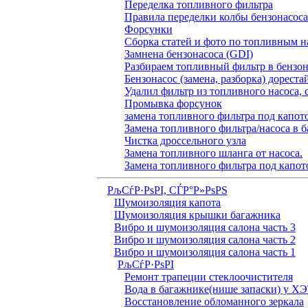
Переделка топливного фильтра
Правила переделки колбы бензонасоса
Форсунки
Сборка статей и фото по топливным н
Замнена бензонасоса (GDI)
Разбираем топливный фильтр в бензона
Бензонасос (замена, разборка) дореста
Удалил фильтр из топливного насоса, 
Промывка форсунок
замена топливного фильтра под капо
Замена топливного фильтра/насоса в б
Чистка дроссельного узла
Замена топливного шланга от насоса.
Замена топливного фильтра под капот
РљСѓР·РѕРІ, СЃР°Р»РѕРЅ
Шумоизоляция капота
Шумоизоляция крышки багажника
Вибро и шумоизоляция салона часть 3
Вибро и шумоизоляция салона часть 2
Вибро и шумоизоляция салона часть 1
РљСѓР·РѕРІ
Ремонт трапеции стеклоочистителя
Вода в багажнике(нише запаски) у Х
Восстановление обломанного зеркала