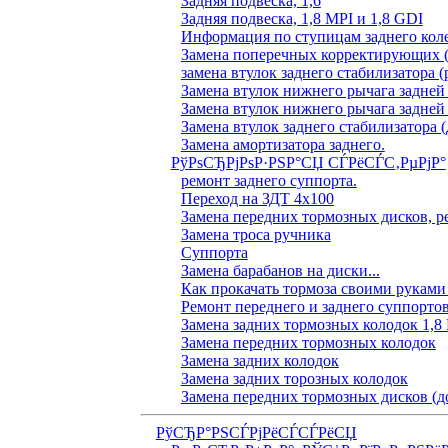
Задняя подвеска, 1,6
Задняя подвеска, 1,8 MPI и 1,8 GDI
Информация по ступицам заднего коле
Замена поперечных корректирующих (
замена втулок заднего стабилизатора (
Замена втулок нижнего рычага задней
Замена втулок нижнего рычага задней
Замена втулок заднего стабилизатора (
Замена амортизатора заднего.
РўРѕСЂРјРѕР·РЅР°СЏ СЃРёСЃС‚РµРјР°
ремонт заднего суппорта.
Переход на ЗДТ 4х100
Замена передних тормозных дисков, р
Замена троса ручника
Суппорта
Замена барабанов на диски...
Как прокачать тормоза своими руками
Ремонт переднего и заднего суппорто
Замена задних тормозных колодок 1,8
Замена передних тормозных колодок
Замена задних колодок
Замена задних торозных колодок
Замена передних тормозных дисков (д
РўСЂР°РЅСЃРјРёСЃСЃРёСЏ