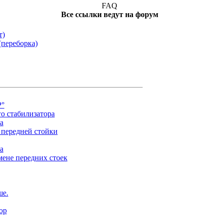
FAQ
Все ссылки ведут на форум
т)
(переборка)
Р°
о стабилизатора
а
 передней стойки
а
мене передних стоек
ше.
ор