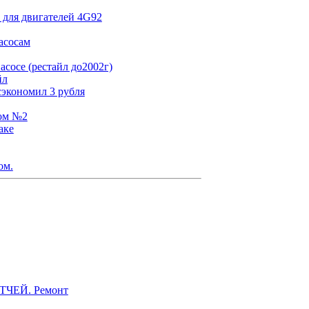
 для двигателей 4G92
асосам
сосе (рестайл до2002г)
йл
сэкономил 3 рубля
том №2
аке
ом.
ЭТЧЕЙ. Ремонт