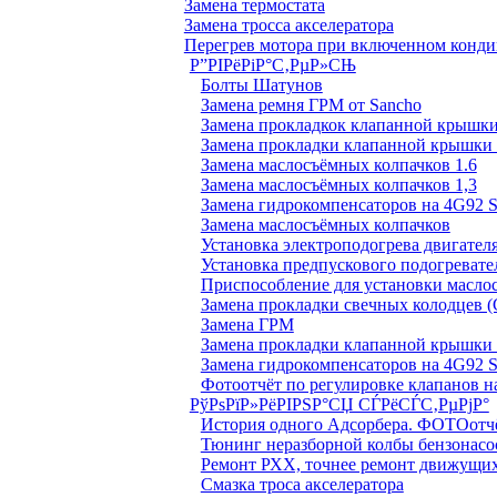
Замена термостата
Замена тросса акселератора
Перегрев мотора при включенном конд
Р”РІРёРіР°С‚РµР»СЊ
Болты Шатунов
Замена ремня ГРМ от Sancho
Замена прокладкок клапанной крышки
Замена прокладки клапанной крышки 
Замена маслосъёмных колпачков 1.6
Замена маслосъёмных колпачков 1,3
Замена гидрокомпенсаторов на 4G92
Замена маслосъёмных колпачков
Установка электроподогрева двигател
Установка предпускового подогревате
Приспособление для установки масло
Замена прокладки свечных колодцев (
Замена ГРМ
Замена прокладки клапанной крышки 
Замена гидрокомпенсаторов на 4G92
Фотоотчёт по регулировке клапанов на
РўРѕРїР»РёРІРЅР°СЏ СЃРёСЃС‚РµРјР°
История одного Адсорбера. ФОТОотч
Тюнинг неразборной колбы бензонасо
Ремонт РХХ, точнее ремонт движущих
Смазка троса акселератора