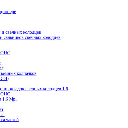
иционере
 и свечных колодцев
и сальников свечных колодцев
 SOHC
я
ля
съёмных колпачков
GDI)
и прокладок свечных колодцев 1.6
 SOHC
 1,6 Mpi
ёт
са.
ся частей