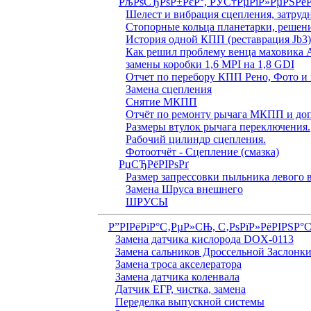
РљРѕСЂРѕР±РєР°, РЎС†РµРїР»РµРЅРё
Шелест и вибрация сцепления, затруд
Стопорные кольца планетарки, решен
История одной КПП (реставрация Jb3
Как решил проблему венца маховика 
замены коробки 1,6 MPI на 1,8 GDI
Отчет по перебору КПП Рено, Фото и 
Замена сцепления
Снятие МКПП
Отчёт по ремонту рычага МКПП и доп
Размеры втулок рычага переключения.
Рабочий цилиндр сцепления.
Фотоотчёт - Сцепление (смазка)
РџСЂРёРІРѕРґ
Размер запрессовки пыльника левого
Замена Шруса внешнего
ШРУСЫ
Р”РІРёРіР°С‚РµР»СЊ, С‚РѕРїР»РёРІРЅР°
Замена датчика кислорода DOX-0113
Замена сальников Дроссельной Заслонк
Замена троса акселератора
Замена датчика коленвала
Датчик ЕГР, чистка, замена
Переделка выпускной системы