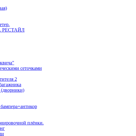
ная)
етер.
 НА РЕСТАЙЛ
сквича"
ическими сеточками
тителя 2
 багажника
 (дворники)
о бампера+антикор
тонировочной плёнки.
инг
ли