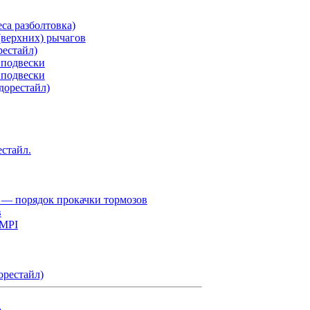
са разболтовка)
верхних) рычагов
рестайл)
 подвески
 подвески
дорестайл)
естайл.
 — порядок прокачки тормозов
в
 MPI
орестайл)