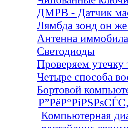
ДМРВ - Датчик мас
Лямбда зонд он же
Антенна иммобилай
Светодиоды
Проверяем утечку 
Четыре способа во
Бортовой компьютер
Р”РёР°РіРЅРѕСЃС‚
Компьютерная диа