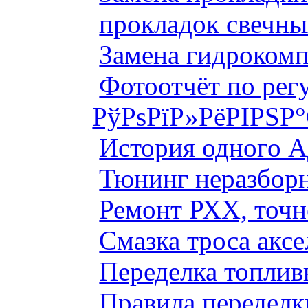
прокладок свечны
Замена гидроком
Фотоотчёт по рег
РўРѕРїР»РёРІРЅР
История одного 
Тюнинг неразборн
Ремонт РХХ, точн
Смазка троса аксе
Переделка топлив
Правила переделк