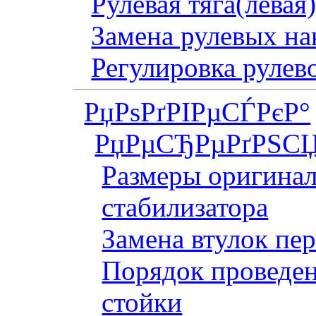
Рулевая тяга(левая
Замена рулевых на
Регулировка рулев
РџРѕРґРІРµСЃРєР°
РџРµСЂРµРґРЅСЏ
Размеры оригинал
стабилизатора
Замена втулок пер
Порядок проведен
стойки