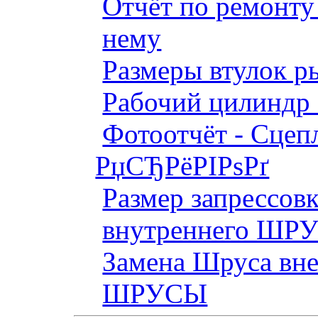
Отчёт по ремонт
нему
Размеры втулок р
Рабочий цилиндр 
Фотоотчёт - Сцепл
РџСЂРёРІРѕРґ
Размер запрессов
внутреннего ШР
Замена Шруса вн
ШРУСЫ