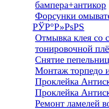
бампера+антикор
Форсунки омыват
РЎР°Р»РѕРЅ
Отмывка клея со с
тонировочной плё
Снятие пепельниц
Монтаж торпедо и
Проклейка Антис
Проклейка Антис
Ремонт ламелей в