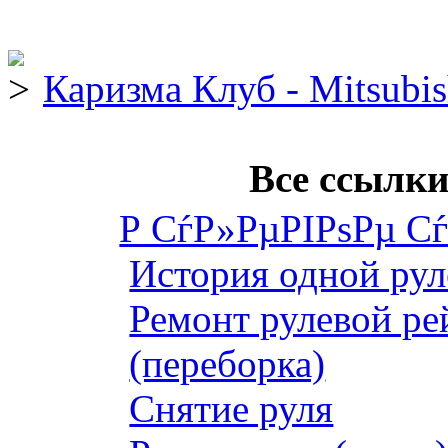
Каризма Клуб - Mitsubis
Все ссылки
Р СѓР»РµРІРѕРµ С
История одной рул
Ремонт рулевой ре
(переборка)
Снятие руля