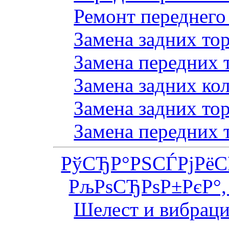
Ремонт переднего
Замена задних то
Замена передних 
Замена задних ко
Замена задних то
Замена передних 
РўСЂР°РЅСЃРјРё
РљРѕСЂРѕР±РєР°,
Шелест и вибраци