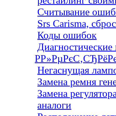
рестайлинг своим
Считывание ошибк
Srs Carisma, сбро
Коды ошибок
Диагностические
Р­Р»РµРєС‚СЂРёР
Негаснущая лампо
Замена ремня ген
Замена регулятора
аналоги