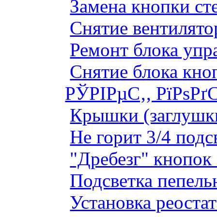
Замена кнопки ст
Снятие вентилято
Ремонт блока упр
Снятие блока кно
РЎРІРµС‚, РїРѕРґ
Крышки (заглушк
Не горит 3/4 под
"Дребезг" кнопок
Подсветка пепель
Установка реоста