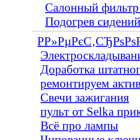
Салонный фильтр 
Подогрев сидений
Р­Р»РµРєС‚СЂРѕРѕ
Электроскладывани
Доработка штатног
ремонтируем актив
Свечи зажигания
пульт от Selka при
Всё про лампы
Чипованные ключи