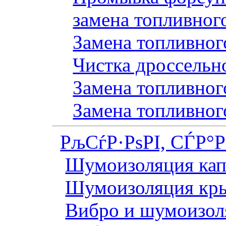
замена топливног
Замена топливного
Чистка дроссельн
Замена топливного
Замена топливног
РљСѓР·РѕРІ, СЃР°
Шумоизоляция кап
Шумоизоляция кр
Вибро и шумоизоля