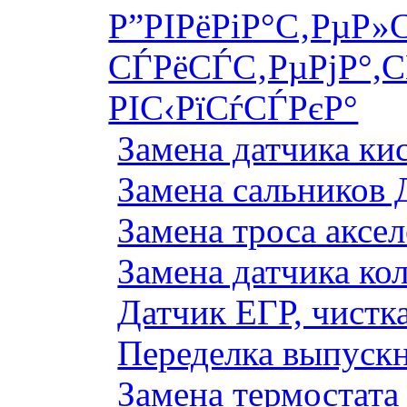
Р”РІРёРіР°С‚РµР»
СЃРёСЃС‚РµРјР°,С
РІС‹РїСѓСЃРєР°
Замена датчика к
Замена сальников 
Замена троса аксе
Замена датчика ко
Датчик ЕГР, чистка
Переделка выпуск
Замена термостата