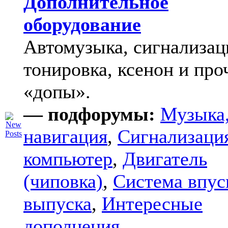
Дополнительное
оборудование
Автомузыка, сигнализац
тонировка, ксенон и про
«допы».
— подфорумы:
Музыка
навигация
,
Сигнализаци
компьютер
,
Двигатель
(чиповка)
,
Система впус
выпуска
,
Интересные
дополнения