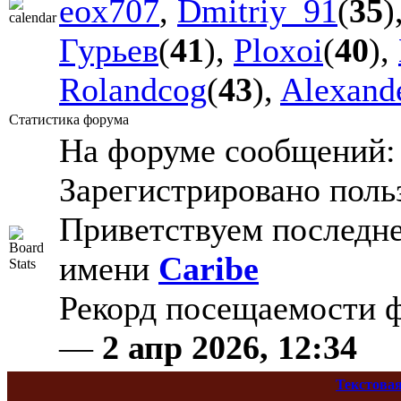
eox707
,
Dmitriy_91
(
35
)
Гурьев
(
41
),
Ploxoi
(
40
),
Rolandcog
(
43
),
Alexand
Статистика форума
На форуме сообщений
Зарегистрировано поль
Приветствуем последне
имени
Caribe
Рекорд посещаемости
—
2 апр 2026, 12:34
Текстовая