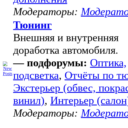
Модераторы:
Модерат
Тюнинг
Внешняя и внутренняя
доработка автомобиля.
— подфорумы:
Оптика,
подсветка
,
Отчёты по т
Экстерьер (обвес, покра
винил)
,
Интерьер (салон
Модераторы:
Модерат