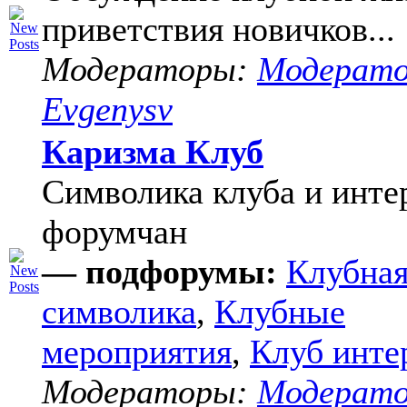
приветствия новичков...
Модераторы:
Модерат
Evgenysv
Каризма Клуб
Символика клуба и инте
форумчан
— подфорумы:
Клубна
символика
,
Клубные
мероприятия
,
Клуб инте
Модераторы:
Модерат