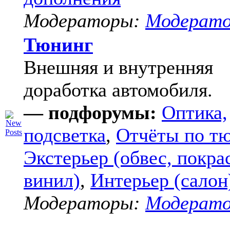
Модераторы:
Модерат
Тюнинг
Внешняя и внутренняя
доработка автомобиля.
— подфорумы:
Оптика,
подсветка
,
Отчёты по т
Экстерьер (обвес, покра
винил)
,
Интерьер (салон
Модераторы:
Модерат