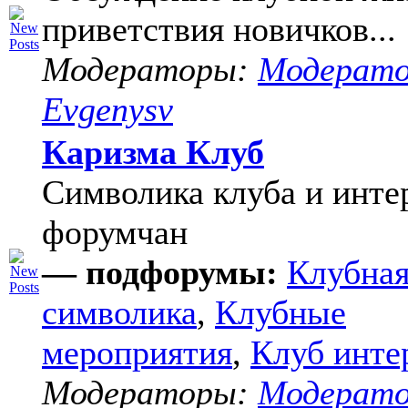
приветствия новичков...
Модераторы:
Модерат
Evgenysv
Каризма Клуб
Символика клуба и инте
форумчан
— подфорумы:
Клубна
символика
,
Клубные
мероприятия
,
Клуб инте
Модераторы:
Модерат