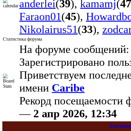
anderlei
(
39
),
kamamj
(
4
Faraon01
(
45
),
Howardb
Nikolairus51
(
33
),
zodca
Статистика форума
На форуме сообщений
Зарегистрировано поль
Приветствуем последне
имени
Caribe
Рекорд посещаемости
—
2 апр 2026, 12:34
Текстовая