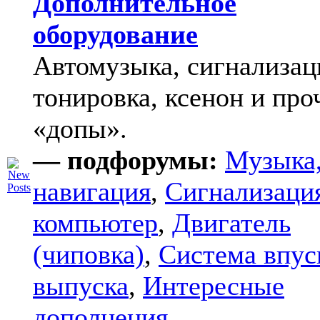
Дополнительное
оборудование
Автомузыка, сигнализац
тонировка, ксенон и про
«допы».
— подфорумы:
Музыка
навигация
,
Сигнализаци
компьютер
,
Двигатель
(чиповка)
,
Система впус
выпуска
,
Интересные
дополнения