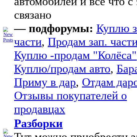
автомобилей и все что с
связано
— подфорумы:
Куплю з
части
,
Продам зап. части
Куплю -продам "Колёса"
Куплю/продам авто
,
Бар
Приму в дар
,
Отдам дар
Отзывы покупателей о
продавцах
Разборки
Тут можно приобрести з