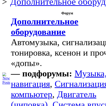
Дополнительное оборуд
Форум
Дополнительное
оборудование
Автомузыка, сигнализац
тонировка, ксенон и про
«допы».
— подфорумы:
Музыка
навигация
,
Сигнализаци
компьютер
,
Двигатель
(чиповка)
,
Система впус