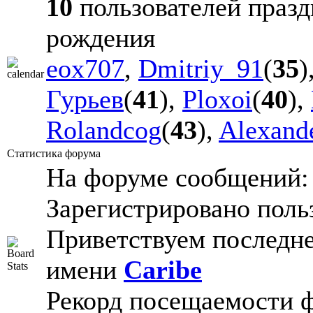
10
пользователей празд
рождения
eox707
,
Dmitriy_91
(
35
)
Гурьев
(
41
),
Ploxoi
(
40
),
Rolandcog
(
43
),
Alexand
Статистика форума
На форуме сообщений
Зарегистрировано поль
Приветствуем последне
имени
Caribe
Рекорд посещаемости