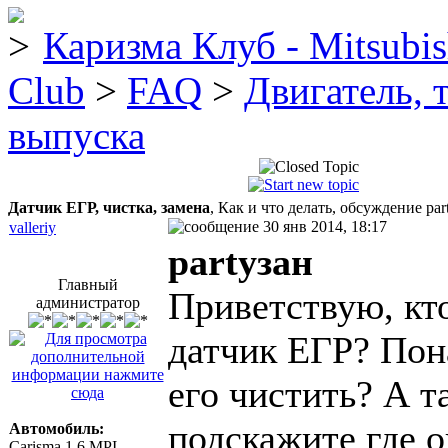
Каризма Клуб - Mitsubis
Club
>
FAQ
>
Двигатель, 
выпуска
Датчик ЕГР, чистка, замена
, Как и что делать, обсуждение par
30 янв 2014, 18:17
valleriy
partyзан
Главный
Приветствую, кт
администратор
датчик ЕГР? Пон
его чистить? А т
подскажите где о
Автомобиль:
Carisma 1.6 MPI