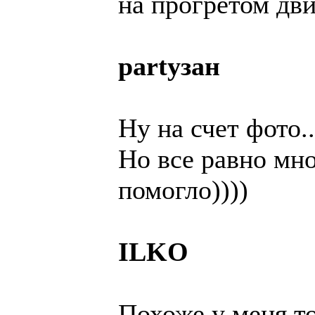
на прогретом дви
partyзан
Ну на счет фото..
Но все равно мн
помогло))))
ILKO
Похоже у меня т