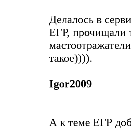
Делалось в серв
ЕГР, прочищали т
мастоотражатели
такое)))).
Igor2009
А к теме EГР до