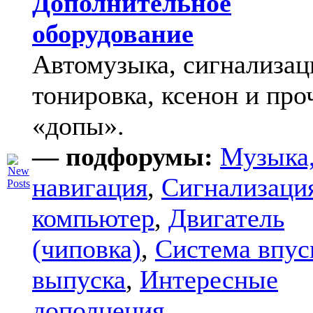
Дополнительное
оборудование
Автомузыка, сигнализац
тонировка, ксенон и про
«допы».
— подфорумы:
Музыка
навигация
,
Сигнализаци
компьютер
,
Двигатель
(чиповка)
,
Система впус
выпуска
,
Интересные
дополнения