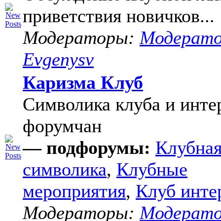
приветствия новичков...
Модераторы:
Модерат
Evgenysv
Каризма Клуб
Символика клуба и инте
форумчан
— подфорумы:
Клубна
символика
,
Клубные
мероприятия
,
Клуб инте
Модераторы:
Модерат