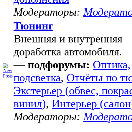
Модераторы:
Модерат
Тюнинг
Внешняя и внутренняя
доработка автомобиля.
— подфорумы:
Оптика,
подсветка
,
Отчёты по т
Экстерьер (обвес, покра
винил)
,
Интерьер (салон
Модераторы:
Модерат