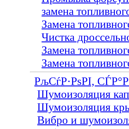
замена топливног
Замена топливного
Чистка дроссельн
Замена топливного
Замена топливног
РљСѓР·РѕРІ, СЃР°
Шумоизоляция кап
Шумоизоляция кр
Вибро и шумоизоля