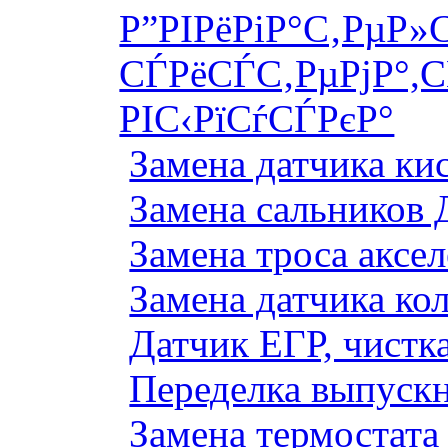
Р”РІРёРіР°С‚РµР»
СЃРёСЃС‚РµРјР°,С
РІС‹РїСѓСЃРєР°
Замена датчика к
Замена сальников 
Замена троса аксе
Замена датчика ко
Датчик ЕГР, чистка
Переделка выпуск
Замена термостата