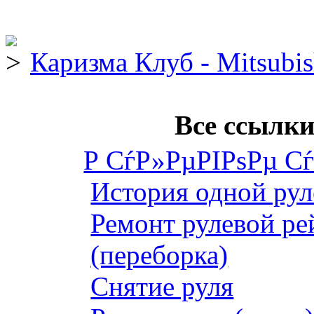
Каризма Клуб - Mitsubis
Все ссылки
Р СѓР»РµРІРѕРµ С
История одной рул
Ремонт рулевой ре
(переборка)
Снятие руля