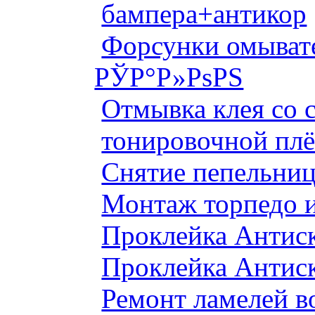
бампера+антикор
Форсунки омыват
РЎР°Р»РѕРЅ
Отмывка клея со с
тонировочной плё
Снятие пепельниц
Монтаж торпедо и
Проклейка Антис
Проклейка Антис
Ремонт ламелей в