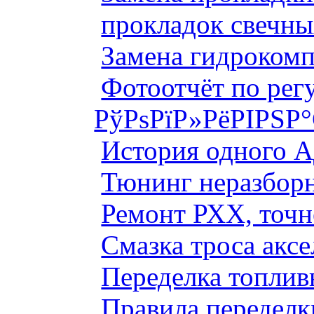
прокладок свечны
Замена гидроком
Фотоотчёт по рег
РўРѕРїР»РёРІРЅР
История одного 
Тюнинг неразборн
Ремонт РХХ, точн
Смазка троса аксе
Переделка топлив
Правила переделк