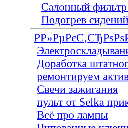
Салонный фильтр 
Подогрев сидений
Р­Р»РµРєС‚СЂРѕРѕ
Электроскладывани
Доработка штатног
ремонтируем актив
Свечи зажигания
пульт от Selka при
Всё про лампы
Чипованные ключи