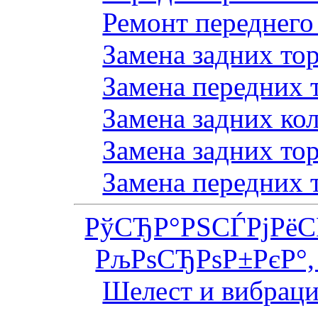
Ремонт переднего
Замена задних то
Замена передних 
Замена задних ко
Замена задних то
Замена передних 
РўСЂР°РЅСЃРјРё
РљРѕСЂРѕР±РєР°,
Шелест и вибраци