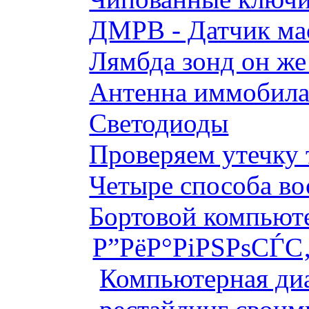
ДМРВ - Датчик мас
Лямбда зонд он же
Антенна иммобилай
Светодиоды
Проверяем утечку 
Четыре способа во
Бортовой компьютер
Р”РёР°РіРЅРѕСЃС‚
Компьютерная диа