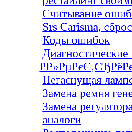
рестайлинг своим
Считывание ошибк
Srs Carisma, сбро
Коды ошибок
Диагностические
Р­Р»РµРєС‚СЂРёР
Негаснущая лампо
Замена ремня ген
Замена регулятора
аналоги