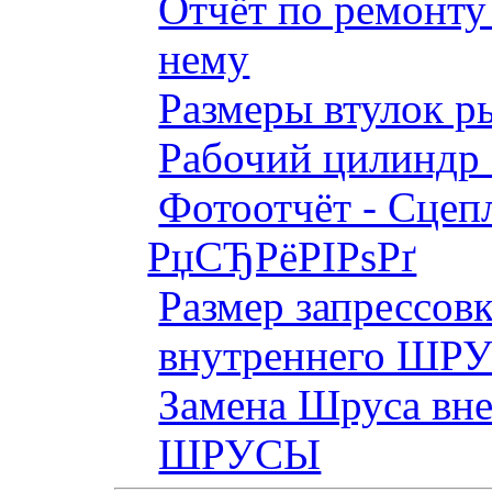
Отчёт по ремонт
нему
Размеры втулок р
Рабочий цилиндр 
Фотоотчёт - Сцепл
РџСЂРёРІРѕРґ
Размер запрессов
внутреннего ШР
Замена Шруса вн
ШРУСЫ