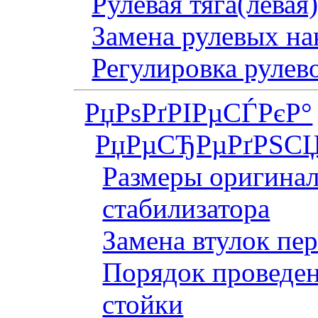
Рулевая тяга(левая
Замена рулевых на
Регулировка рулев
РџРѕРґРІРµСЃРєР°
РџРµСЂРµРґРЅСЏ
Размеры оригинал
стабилизатора
Замена втулок пер
Порядок проведен
стойки