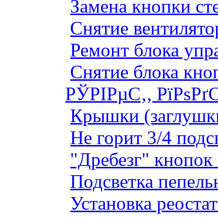
Замена кнопки ст
Снятие вентилято
Ремонт блока упр
Снятие блока кно
РЎРІРµС‚, РїРѕРґ
Крышки (заглушк
Не горит 3/4 под
"Дребезг" кнопок
Подсветка пепель
Установка реоста