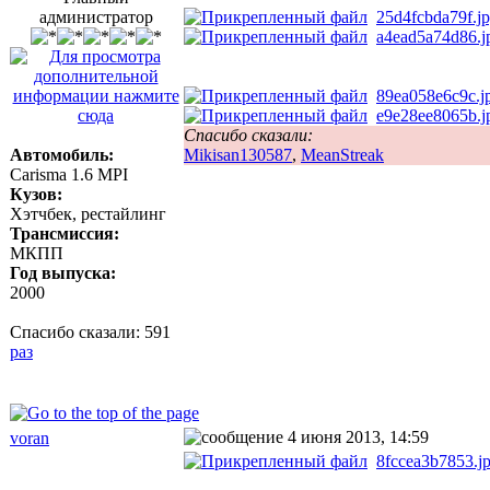
администратор
25d4fcbda79f.j
a4ead5a74d86.j
89ea058e6c9c.j
e9e28ee8065b.j
Спасибо сказали:
Автомобиль:
Mikisan130587
,
MeanStreak
Carisma 1.6 MPI
Кузов:
Хэтчбек, рестайлинг
Трансмиссия:
МКПП
Год выпуска:
2000
Спасибо сказали:
591
раз
4 июня 2013, 14:59
voran
8fccea3b7853.j