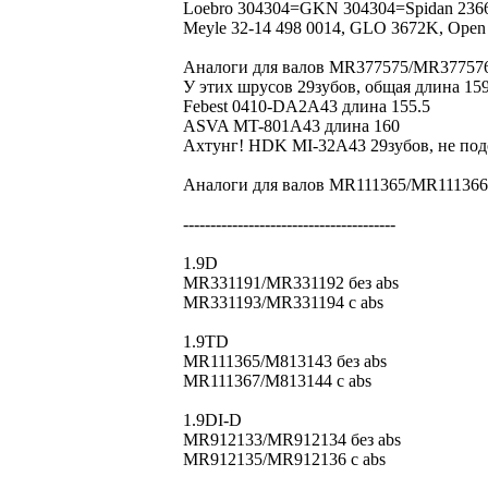
Loebro 304304=GKN 304304=Spidan 2366
Meyle 32-14 498 0014, GLO 3672K, Open 
Аналоги для валов MR377575/MR377576: 
У этих шрусов 29зубов, общая длина 159
Febest 0410-DA2A43 длина 155.5
ASVA MT-801A43 длина 160
Ахтунг! HDK MI-32A43 29зубов, не подо
Аналоги для валов MR111365/MR111366
---------------------------------------
1.9D
MR331191/MR331192 без abs
MR331193/MR331194 с abs
1.9TD
MR111365/M813143 без abs
MR111367/M813144 с abs
1.9DI-D
MR912133/MR912134 без abs
MR912135/MR912136 с abs