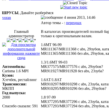
ШРУСЫ
, Давайте разберёмся
4 июня 2013, 14:46
voran
Автор темы - :
перецнах
Главный
В каталогах производителей полный бар
администратор
только к оригинальным валам.
1.6MT 96-99
MR111367/MR111368 с abs, 29зубов, кат
MR111365/MR111366 без abs, 29зубов, ка
1.3/1.6МТ 99-03
Автомобиль:
MR377575/MR377576 с abs, 29зубов?
Carisma 1.6 MPI
MR911927/MR911928 без abs, 23зуба?
Кузов:
Хэтчбек, рестайлинг
1.6АТ/1.8АТ
Трансмиссия:
MR910297/MR910298 с abs, 23зуба, ката
МКПП
MR910295/MR910296 без abs, 29зубов?
Год выпуска:
2000
1.8 97-99
MR377295/MR377296 с abs, 23зуба, катало
Спасибо сказали:
591
MR377293/MR377294 без abs, 29зубов, ка