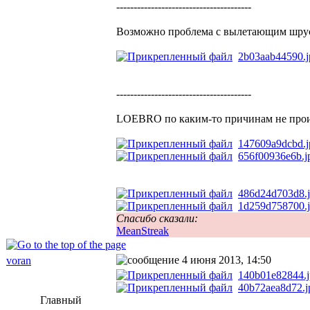
---------------------------------------
Возможно проблема с вылетающим шрусо
2b03aab44590.j
---------------------------------------
LOEBRO по каким-то причинам не прои
147609a9dcbd.j
656f00936e6b.j
486d24d703d8.
1d259d758700.
Спасибо сказали:
MeanStreak
4 июня 2013, 14:50
voran
140b01e82844.
40b72aea8d72.j
Главный