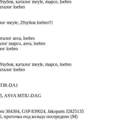
убов, каталог meyle, mapco, loebro
талог loebro
г meyle, 29зубов loebro!!!
алог asva, loebro
ог mapco, asva, loebro
ог loebro
убов, каталог meyle, mapco, loebro
талог loebro
MTIR-DA1
25, ASVA MTIU-DAG
 304304, GSP 839024, Jakoparts J2825135
5, проточка под кольцо посередине (M)