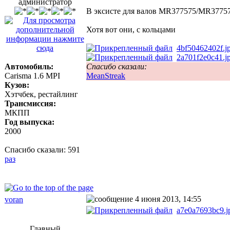
администратор
В эксисте для валов MR377575/MR377576
Хотя вот они, с кольцами
4bf50462402f.j
2a701f2e0c41.j
Автомобиль:
Спасибо сказали:
Carisma 1.6 MPI
MeanStreak
Кузов:
Хэтчбек, рестайлинг
Трансмиссия:
МКПП
Год выпуска:
2000
Спасибо сказали:
591
раз
4 июня 2013, 14:55
voran
a7e0a7693bc9.j
Главный