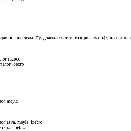
дак по аналогам. Предлагаю систематизировать инфу по примен
алог mapco.
талог loebro
лог meyle
г asva, meyle, loebro
талог loebro