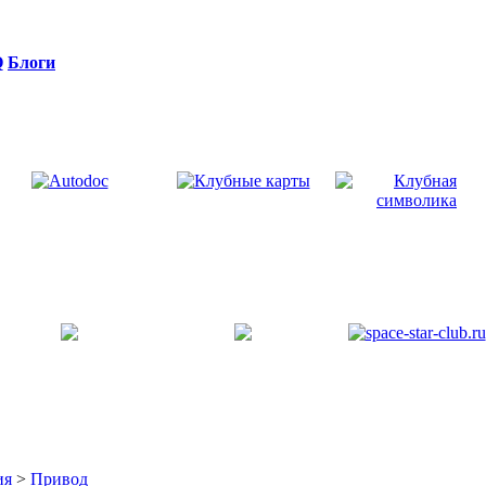
Q
Блоги
ия
>
Привод