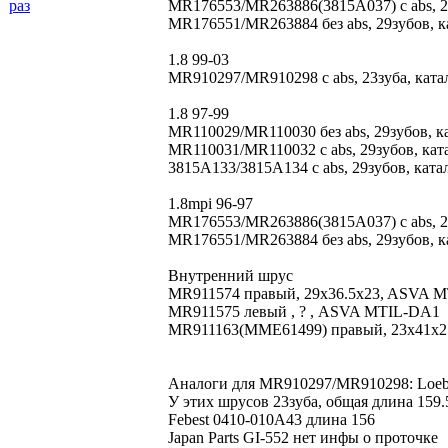
раз
MR176553/MR263886(3815A037) с abs, 29з
MR176551/MR263884 без abs, 29зубов, ка
1.8 99-03
MR910297/MR910298 с abs, 23зуба, катало
1.8 97-99
MR110029/MR110030 без abs, 29зубов, кат
MR110031/MR110032 с abs, 29зубов, катал
3815A133/3815A134 с abs, 29зубов, катал
1.8mpi 96-97
MR176553/MR263886(3815A037) с abs, 29з
MR176551/MR263884 без abs, 29зубов, ка
Внутренний шрус
MR911574 правый, 29x36.5x23, ASVA 
MR911575 левый , ? , ASVA MTIL-DA1
MR911163(MME61499) правый, 23x41x
Аналоги для MR910297/MR910298: Loebro
У этих шрусов 23зуба, общая длина 159.
Febest 0410-010A43 длина 156
Japan Parts GI-552 нет инфы о проточке