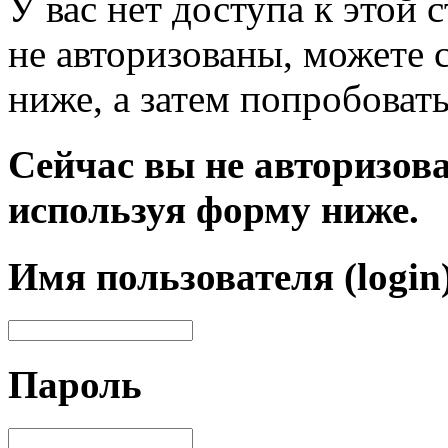
У вас нет доступа к этой
не авторизованы, можете 
ниже, а затем попробовать
Сейчас вы не авторизова
используя форму ниже.
Имя пользователя (login
Пароль