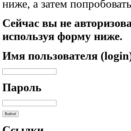
ниже, а затем попробовать
Сейчас вы не авторизова
используя форму ниже.
Имя пользователя (login
Пароль
Ссылки