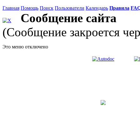
Главная
Помощь
Поиск
Пользователи
Календарь
Правила
FA
Сообщение сайта
(Сообщение закроется чер
Это меню отключено