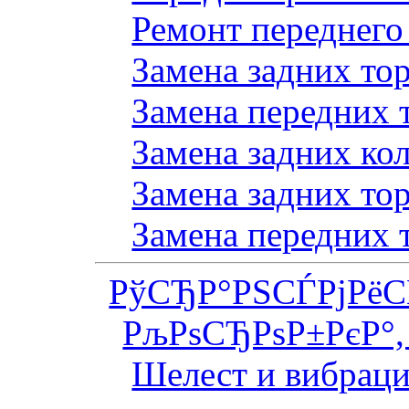
Ремонт переднего
Замена задних то
Замена передних 
Замена задних ко
Замена задних то
Замена передних 
РўСЂР°РЅСЃРјРё
РљРѕСЂРѕР±РєР°,
Шелест и вибраци