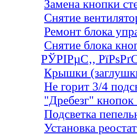
Замена кнопки ст
Снятие вентилято
Ремонт блока упр
Снятие блока кно
РЎРІРµС‚, РїРѕРґ
Крышки (заглушк
Не горит 3/4 под
"Дребезг" кнопок
Подсветка пепель
Установка реоста