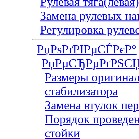
Рулевая тяга(левая
Замена рулевых на
Регулировка рулев
РџРѕРґРІРµСЃРєР°
РџРµСЂРµРґРЅСЏ
Размеры оригинал
стабилизатора
Замена втулок пер
Порядок проведен
стойки