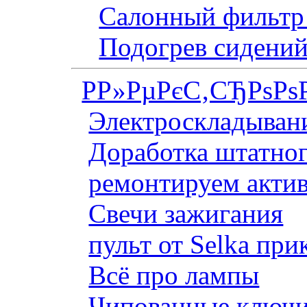
Салонный фильтр 
Подогрев сидений
Р­Р»РµРєС‚СЂРѕРѕ
Электроскладывани
Доработка штатног
ремонтируем актив
Свечи зажигания
пульт от Selka при
Всё про лампы
Чипованные ключи