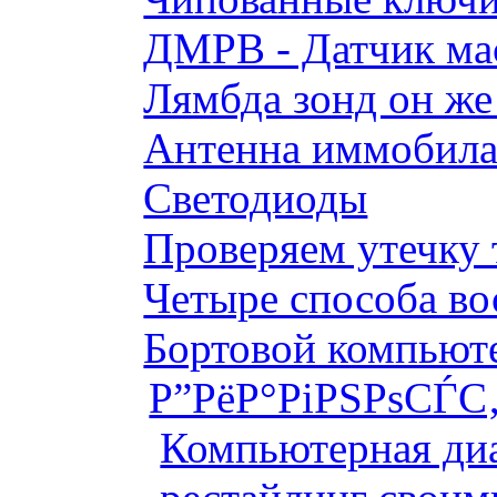
ДМРВ - Датчик мас
Лямбда зонд он же
Антенна иммобилай
Светодиоды
Проверяем утечку 
Четыре способа во
Бортовой компьютер
Р”РёР°РіРЅРѕСЃС‚
Компьютерная диа