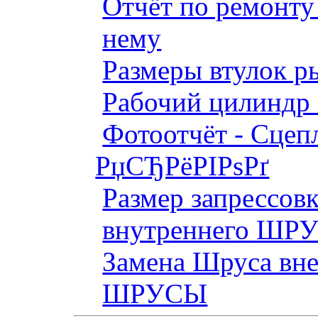
Отчёт по ремонт
нему
Размеры втулок р
Рабочий цилиндр 
Фотоотчёт - Сцепл
РџСЂРёРІРѕРґ
Размер запрессов
внутреннего ШР
Замена Шруса вн
ШРУСЫ