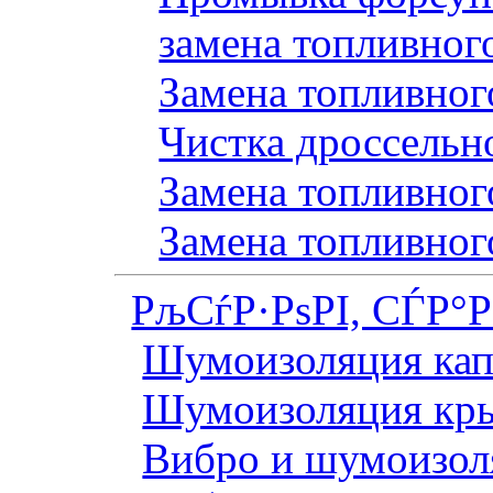
замена топливног
Замена топливного
Чистка дроссельн
Замена топливного
Замена топливног
РљСѓР·РѕРІ, СЃР°
Шумоизоляция кап
Шумоизоляция кр
Вибро и шумоизоля