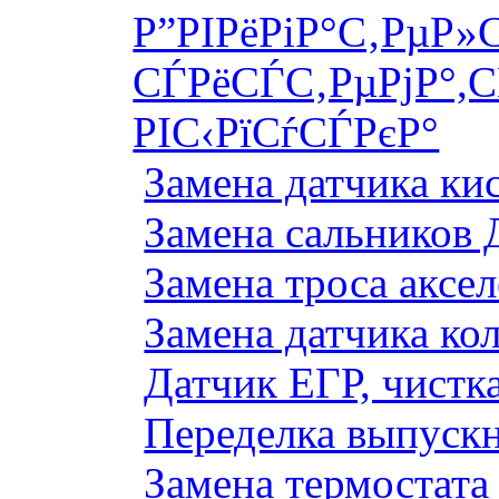
Р”РІРёРіР°С‚РµР»
СЃРёСЃС‚РµРјР°,С
РІС‹РїСѓСЃРєР°
Замена датчика к
Замена сальников 
Замена троса аксе
Замена датчика ко
Датчик ЕГР, чистка
Переделка выпуск
Замена термостата