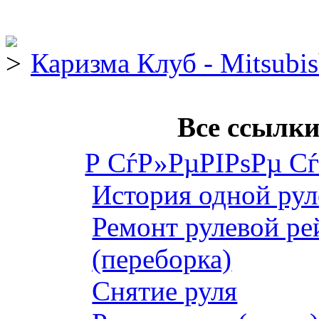
Каризма Клуб - Mitsubis
Все ссылки
Р СѓР»РµРІРѕРµ С
История одной рул
Ремонт рулевой ре
(переборка)
Снятие руля