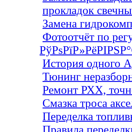
прокладок свечны
Замена гидроком
Фотоотчёт по рег
РўРѕРїР»РёРІРЅР
История одного 
Тюнинг неразборн
Ремонт РХХ, точн
Смазка троса аксе
Переделка топлив
Правила переделк