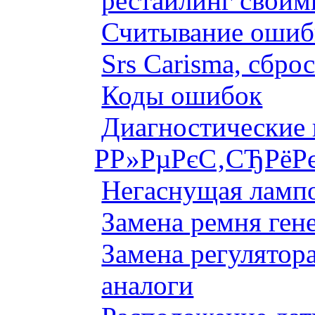
рестайлинг своим
Считывание ошибк
Srs Carisma, сбро
Коды ошибок
Диагностические
Р­Р»РµРєС‚СЂРёР
Негаснущая лампо
Замена ремня ген
Замена регулятора
аналоги