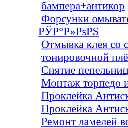
бампера+антикор
Форсунки омыват
РЎР°Р»РѕРЅ
Отмывка клея со с
тонировочной плё
Снятие пепельниц
Монтаж торпедо и
Проклейка Антис
Проклейка Антис
Ремонт ламелей в