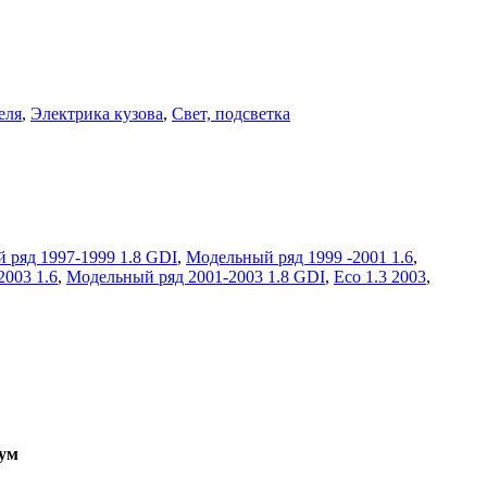
еля
,
Электрика кузова
,
Свет, подсветка
 ряд 1997-1999 1.8 GDI
,
Модельный ряд 1999 -2001 1.6
,
003 1.6
,
Модельный ряд 2001-2003 1.8 GDI
,
Eco 1.3 2003
,
ум