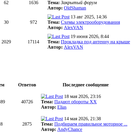
62
1636
Тема:
Закрытый форум
Автор:
OldShaman
13 авг 2025, 14:36
30
972
Тема:
Схемы электрооборудования
Автор:
AlexVAN
19 июня 2026, 8:44
2029
17114
Тема:
Прокладка под антенну на крыше
Автор:
AlexVAN
ем
Ответов
Последнее сообщение
18 мая 2026, 23:16
389
40726
Тема:
Падают обороты ХХ
Автор:
Elias
14 мая 2026, 21:38
28
2875
Тема:
Подбираем правильное моторное ...
Автор:
AndyChance