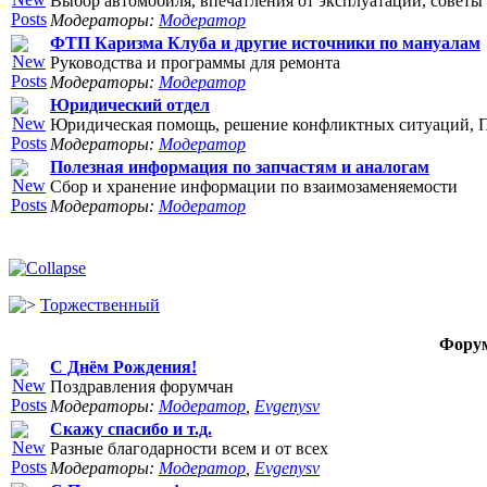
Выбор автомобиля, впечатления от эксплуатации, советы 
Модераторы:
Модератор
ФТП Каризма Клуба и другие источники по мануалам
Руководства и программы для ремонта
Модераторы:
Модератор
Юридический отдел
Юридическая помощь, решение конфликтных ситуаций, П
Модераторы:
Модератор
Полезная информация по запчастям и аналогам
Сбор и хранение информации по взаимозаменяемости
Модераторы:
Модератор
Торжественный
Фору
С Днём Рождения!
Поздравления форумчан
Модераторы:
Модератор
,
Evgenysv
Скажу спасибо и т.д.
Разные благодарности всем и от всех
Модераторы:
Модератор
,
Evgenysv