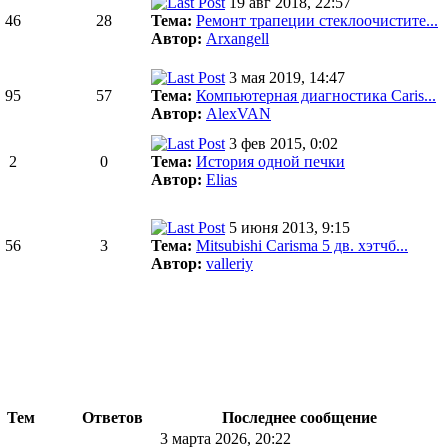
19 авг 2018, 22:57
46
28
Тема:
Ремонт трапеции стеклоочистите...
Автор:
Arxangell
3 мая 2019, 14:47
95
57
Тема:
Компьютерная диагностика Caris...
Автор:
AlexVAN
3 фев 2015, 0:02
2
0
Тема:
История одной печки
Автор:
Elias
5 июня 2013, 9:15
56
3
Тема:
Mitsubishi Carisma 5 дв. хэтчб...
Автор:
valleriy
Тем
Ответов
Последнее сообщение
3 марта 2026, 20:22