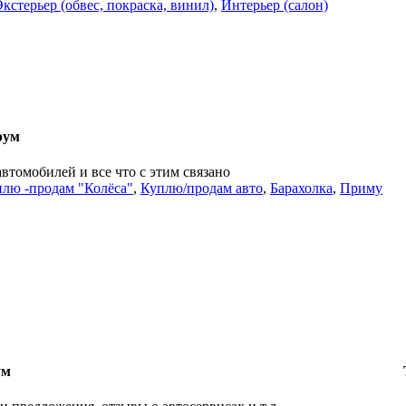
Экстерьер (обвес, покраска, винил)
,
Интерьер (салон)
рум
автомобилей и все что с этим связано
лю -продам "Колёса"
,
Куплю/продам авто
,
Барахолка
,
Приму
ум