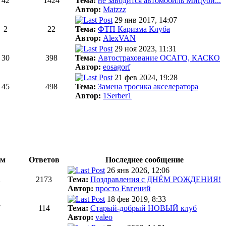
42
1424
Тема:
не заводится автомобиль Мицуби...
Автор:
Matzzz
29 янв 2017, 14:07
2
22
Тема:
ФТП Каризма Клуба
Автор:
AlexVAN
29 ноя 2023, 11:31
30
398
Тема:
Автострахование ОСАГО, КАСКО
Автор:
eosagorf
21 фев 2024, 19:28
45
498
Тема:
Замена тросика акселератора
Автор:
1Serber1
ем
Ответов
Последнее сообщение
26 янв 2026, 12:06
2
2173
Тема:
Поздравления с ДНЁМ РОЖДЕНИЯ!
Автор:
просто Евгений
18 фев 2019, 8:33
7
114
Тема:
Старый-добрый НОВЫЙ клуб
Автор:
valeo