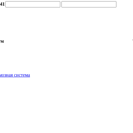
:41
ум
мозная система