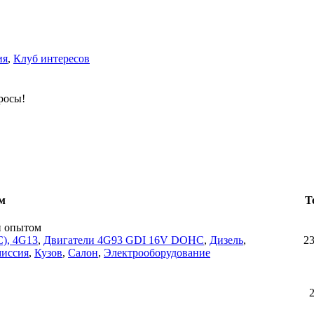
ия
,
Клуб интересов
росы!
м
Т
н опытом
), 4G13
,
Двигатели 4G93 GDI 16V DOHC
,
Дизель
,
2
миссия
,
Кузов
,
Салон
,
Электрооборудование