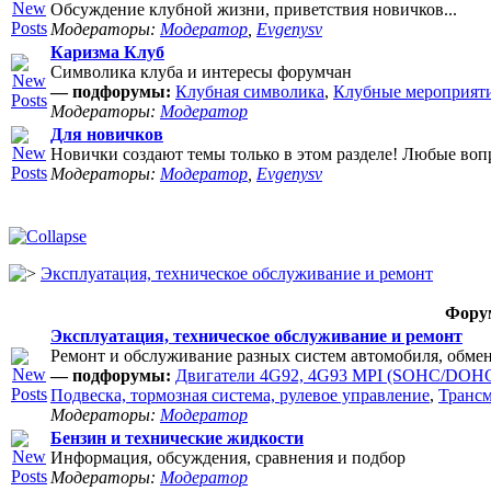
Обсуждение клубной жизни, приветствия новичков...
Модераторы:
Модератор
,
Evgenysv
Каризма Клуб
Символика клуба и интересы форумчан
— подфорумы:
Клубная символика
,
Клубные мероприят
Модераторы:
Модератор
Для новичков
Новички создают темы только в этом разделе! Любые воп
Модераторы:
Модератор
,
Evgenysv
Эксплуатация, техническое обслуживание и ремонт
Фору
Эксплуатация, техническое обслуживание и ремонт
Ремонт и обслуживание разных систем автомобиля, обме
— подфорумы:
Двигатели 4G92, 4G93 MPI (SOHC/DOHC
Подвеска, тормозная система, рулевое управление
,
Транс
Модераторы:
Модератор
Бензин и технические жидкости
Информация, обсуждения, сравнения и подбор
Модераторы:
Модератор