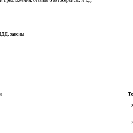
и предложения, отзывы о автосервисах и т.д.
ДД, законы.
м
Т