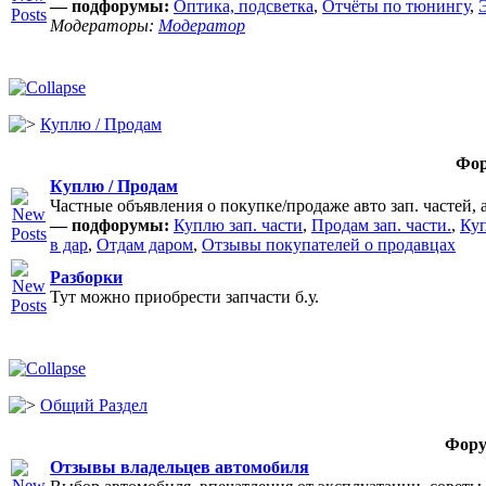
— подфорумы:
Оптика, подсветка
,
Отчёты по тюнингу
,
Модераторы:
Модератор
Куплю / Продам
Фо
Куплю / Продам
Частные объявления о покупке/продаже авто зап. частей, 
— подфорумы:
Куплю зап. части
,
Продам зап. части.
,
Куп
в дар
,
Отдам даром
,
Отзывы покупателей о продавцах
Разборки
Тут можно приобрести запчасти б.у.
Общий Раздел
Фор
Отзывы владельцев автомобиля