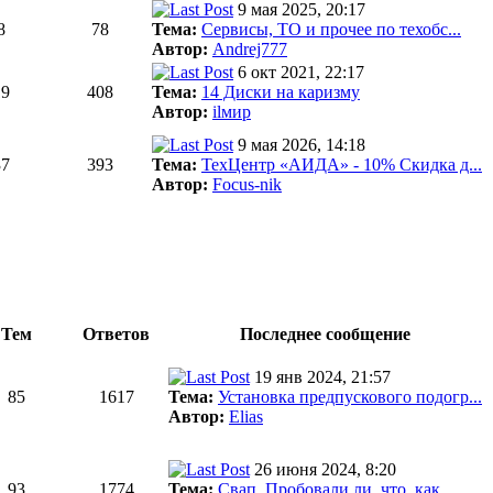
9 мая 2025, 20:17
8
78
Тема:
Сервисы, ТО и прочее по техобс...
Автор:
Andrej777
6 окт 2021, 22:17
19
408
Тема:
14 Диски на каризму
Автор:
ilмир
9 мая 2026, 14:18
37
393
Тема:
ТехЦентр «АИДА» - 10% Скидка д...
Автор:
Focus-nik
Тем
Ответов
Последнее сообщение
19 янв 2024, 21:57
85
1617
Тема:
Установка предпускового подогр...
Автор:
Elias
26 июня 2024, 8:20
93
1774
Тема:
Свап. Пробовали ли, что, как, ...