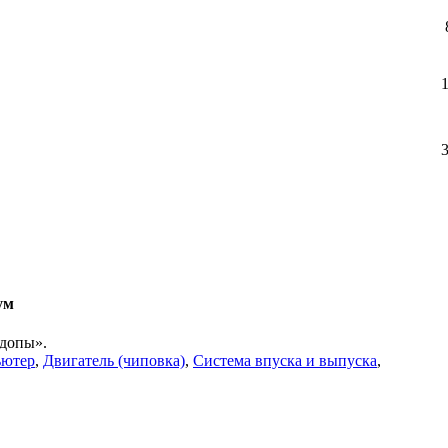
ум
«допы».
ьютер
,
Двигатель (чиповка)
,
Система впуска и выпуска
,