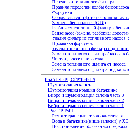
Переделка топливного фильтра
Правила переделки колбы бензонасоса
Форсунки
Сборка статей и фото по топливным н
Замнена бензонасоса (GDI)
Разбираем топливный фильтр в бензона
Бензонасос (замена, разборка) дореста
Удалил фильтр из топливного насоса, 
Промывка форсунок
замена топливного фильтра под капо
Замена топливного фильтра/насоса в б
Чистка дроссельного узла
Замена топливного шланга от насоса.
Замена топливного фильтра под капот
РљСѓР·РѕРІ, СЃР°Р»РѕРЅ
Шумоизоляция капота
Шумоизоляция крышки багажника
Вибро и шумоизоляция салона часть 3
Вибро и шумоизоляция салона часть 2
Вибро и шумоизоляция салона часть 1
РљСѓР·РѕРІ
Ремонт трапеции стеклоочистителя
Вода в багажнике(нише запаски) у Х
Восстановление обломанного зеркала