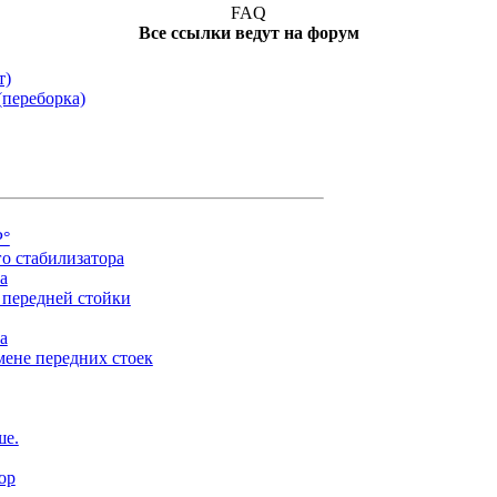
FAQ
Все ссылки ведут на форум
т)
(переборка)
Р°
о стабилизатора
а
 передней стойки
а
мене передних стоек
ше.
ор