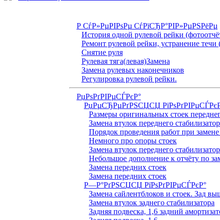
Р СѓР»РµРІРѕРµ СѓРїСЂР°РІР»РµРЅРёРµ
История одной рулевой рейки (фотоотчё
Ремонт рулевой рейки, устранение течи 
Снятие руля
Рулевая тяга(левая)Замена
Замена рулевых наконечников
Регулировка рулевой рейки.
РџРѕРґРІРµСЃРєР°
РџРµСЂРµРґРЅСЏСЏ РїРѕРґРІРµСЃРє
Размеры оригинальных стоек переднег
Замена втулок переднего стабилизатор
Порядок проведения работ при замене
Немного про опоры стоек
Замена втулок переднего стабилизатор
Небольшое дополнение к отчёту по за
Замена передних стоек
Замена передних стоек
Р—Р°РґРЅСЏСЏ РїРѕРґРІРµСЃРєР°
Замена сайлентблоков и стоек. Зад вы
Замена втулок заднего стабилизатора
Задняя подвеска, 1,6 задний амортизат