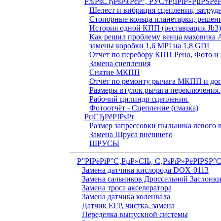
РљРѕСЂРѕР±РєР°, РЎС†РµРїР»РµРЅРё
Шелест и вибрация сцепления, затруд
Стопорные кольца планетарки, решен
История одной КПП (реставрация Jb3
Как решил проблему венца маховика 
замены коробки 1,6 MPI на 1,8 GDI
Отчет по перебору КПП Рено, Фото и 
Замена сцепления
Снятие МКПП
Отчёт по ремонту рычага МКПП и доп
Размеры втулок рычага переключения.
Рабочий цилиндр сцепления.
Фотоотчёт - Сцепление (смазка)
РџСЂРёРІРѕРґ
Размер запрессовки пыльника левого
Замена Шруса внешнего
ШРУСЫ
Р”РІРёРіР°С‚РµР»СЊ, С‚РѕРїР»РёРІРЅР°
Замена датчика кислорода DOX-0113
Замена сальников Дроссельной Заслонк
Замена троса акселератора
Замена датчика коленвала
Датчик ЕГР, чистка, замена
Переделка выпускной системы