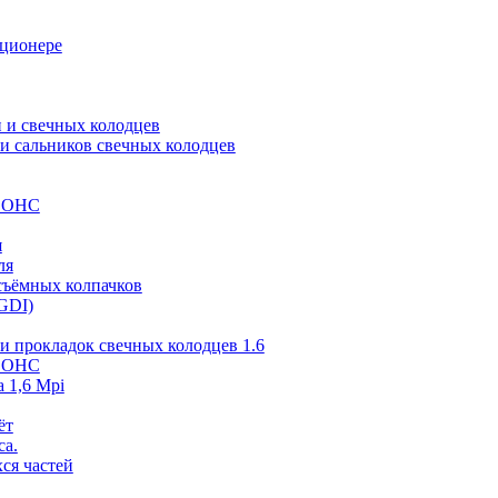
иционере
 и свечных колодцев
и сальников свечных колодцев
 SOHC
я
ля
съёмных колпачков
GDI)
и прокладок свечных колодцев 1.6
 SOHC
 1,6 Mpi
ёт
са.
ся частей