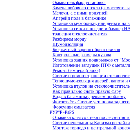
Омыватель фар, установка
Замена лобового стекла (самостоятель
Мелочи, а с ними приятней
Апгрейд пола в багажнике
Установка мухобойки, или деньги на в
Установка сетки в ноздри и бампер
трапеция стеклоочистителя
Разбираем морду
Шумоизоляция
Бюджетный вариант брызговиков
Контрольные размеры кузова
Установка задних подкрылков от "Мо
Изготовление заглушек ПТФ с металл
Ремонт бампера (пайка)
Снятие и ремонт трапеции стеклоочис
Теплошумоизоляция дверей, капота и
Установка втулок на стеклоочиститель
Как правильно снять правую фару
Вода в багажнике, решаем проблему
Фотоотчёт - Снятие установка заднег
Форсунки омывателя
РЎР°Р»РѕРЅ
Отмывка клея со стёкл после снятия 
Снятие пепельницы Каризма рестайл
Монтаж торпедо и центральной консо