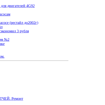
 для двигателей 4G92
асосам
сосе (рестайл до2002г)
йл
сэкономил 3 рубля
том №2
аке
ом.
ЭТЧЕЙ. Ремонт