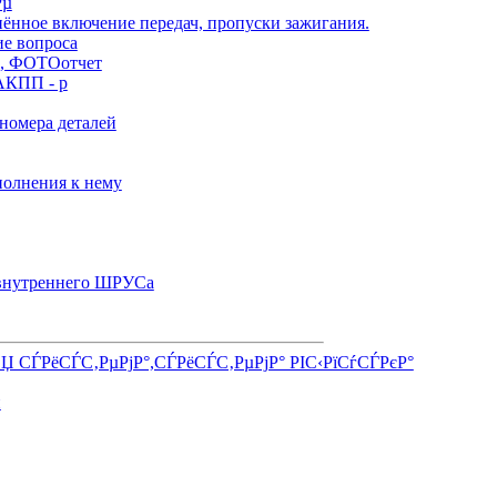
Рµ
нённое включение передач, пропуски зажигания.
ие вопроса
), ФОТОотчет
АКПП - р
номера деталей
олнения к нему
 внутреннего ШРУСа
СЏ СЃРёСЃС‚РµРјР°,СЃРёСЃС‚РµРјР° РІС‹РїСѓСЃРєР°
и