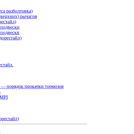
са разболтовка)
верхних) рычагов
рестайл)
 подвески
 подвески
дорестайл)
естайл.
 — порядок прокачки тормозов
в
 MPI
орестайл)