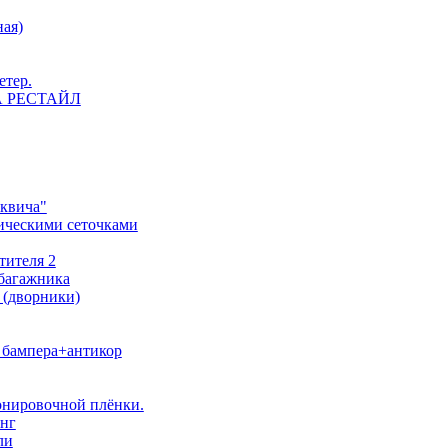
ная)
етер.
 НА РЕСТАЙЛ
сквича"
ическими сеточками
тителя 2
 багажника
 (дворники)
о бампера+антикор
тонировочной плёнки.
инг
ли