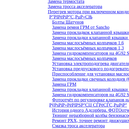
Замена термостата
Замена тросса акселератора
Перегрев мотора при включенном конд
Р”РІРёРіР°С‚РµР»СЊ
Болты Шатунов
Замена ремня ГРМ от Sancho
Замена прокладкок клапанной крышки
Замена прокладки клапанной крышки 
Замена маслосъёмных колпачков 1.6
Замена маслосъёмных колпачков 1,3
Замена гидрокомпенсаторов на 4G92
Замена маслосъёмных колпачков
Установка электроподогрева двигател
Установка предпускового подогревате
Приспособление для установки масло
Замена прокладки свечных колодцев (
Замена ГРМ
Замена прокладки клапанной крышки 
Замена гидрокомпенсаторов на 4G92
Фотоотчёт по регулировке клапанов на
РўРѕРїР»РёРІРЅР°СЏ СЃРёСЃС‚РµРјР°
История одного Адсорбера. ФОТОотч
Тюнинг неразборной колбы бензонасо
Ремонт РХХ, точнее ремонт движущих
Смазка троса акселератора