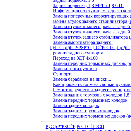
Задняя подвеска, 1,6
Задняя подвеска, 1,8 MPI и 1,8 GDI
Информация по ступицам заднего коле
Замена поперечных корректирующих (
замена втулок заднего стабилизатора (
Замена втулок нижнего рычага задней
Замена втулок нижнего рычага задней
Замена втулок заднего стабилизатора (
Замена амортизатора заднего.
РўРѕСЂРјРѕР·РЅР°СЏ СЃРёСЃС‚РµРјР°
ремонт заднего суппорта.
Переход на ЗДТ 4х100
Замена передних тормозных дисков, р
Замена троса ручника
Суппорта
Замена барабанов на диски...
Как прокачать тормоза своими руками
Ремонт переднего и заднего суппорто
Замена задних тормозных колодок 1,8
Замена передних тормозных колодок
Замена задних колодок
Замена задних торозных колодок
Замена передних тормозных дисков (д
РўСЂР°РЅСЃРјРёСЃСЃРёСЏ