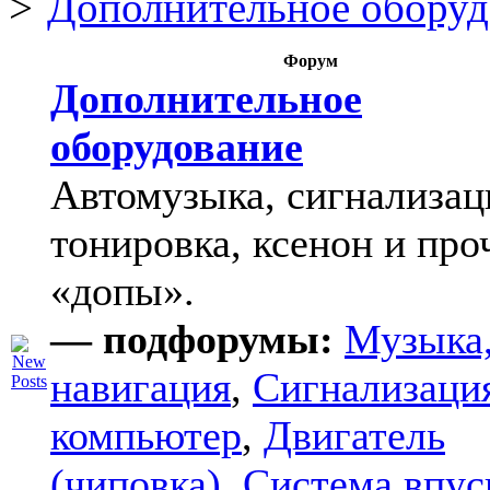
Дополнительное оборуд
Форум
Дополнительное
оборудование
Автомузыка, сигнализац
тонировка, ксенон и про
«допы».
— подфорумы:
Музыка
навигация
,
Сигнализаци
компьютер
,
Двигатель
(чиповка)
,
Система впус