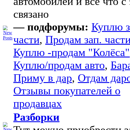
автомобилей и все что с
связано
— подфорумы:
Куплю з
части
,
Продам зап. части
Куплю -продам "Колёса"
Куплю/продам авто
,
Бар
Приму в дар
,
Отдам дар
Отзывы покупателей о
продавцах
Разборки
Тут можно приобрести з