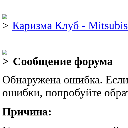
Каризма Клуб - Mitsubis
Сообщение форума
Обнаружена ошибка. Если
ошибки, попробуйте обра
Причина: