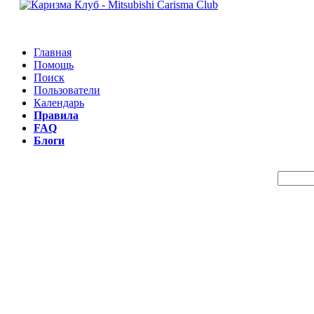
Главная
Помощь
Поиск
Пользователи
Календарь
Правила
FAQ
Блоги
Пои