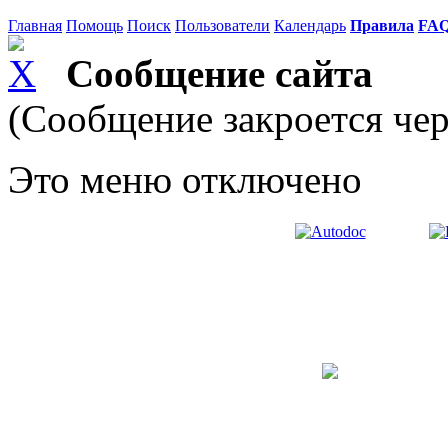
Главная
Помощь
Поиск
Пользователи
Календарь
Правила
FA
Сообщение сайта
(Сообщение закроется чер
Это меню отключено