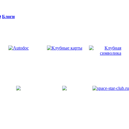
Q
Блоги