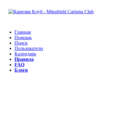
Главная
Помощь
Поиск
Пользователи
Календарь
Правила
FAQ
Блоги